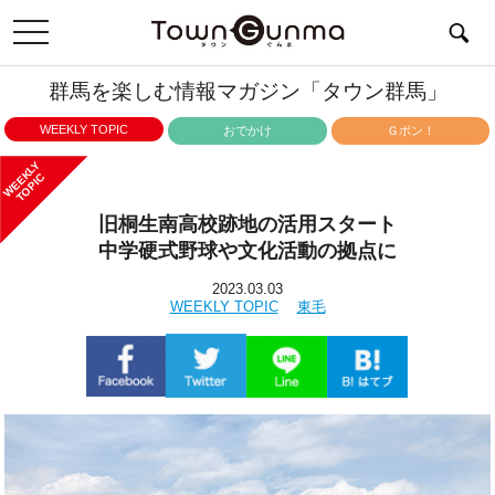
toggle
navigation
群馬を楽しむ情報マガジン「タウン群馬」
WEEKLY TOPIC
おでかけ
Ｇポン！
WEEKLY
TOPIC
旧桐生南高校跡地の活用スタート
中学硬式野球や文化活動の拠点に
2023.03.03
WEEKLY TOPIC
東毛