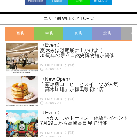
エリア別 WEEKLY TOPIC
西毛
中毛
東毛
北毛
そ
〈Event〉
夏休みは恐竜展に出かけよう
30周年の県立自然史博物館が開催
WEEKLY TOPIC
西毛
2026/08/07
〈New Open〉
自家焙煎コーヒーとスイーツが人気
「髙木珈琲」が群馬県初出店
WEEKLY TOPIC
西毛
2026/07/31
〈Event〉
「きかんしゃトーマス」体験型イベント
7月29日から高崎髙島屋で開催
WEEKLY TOPIC
西毛
2026/07/17