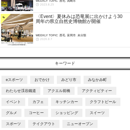
WEEKLY TOPIC
,
西毛
,
高崎市
2023.8.25
〈Event〉夏休みは恐竜展に出かけよう30
周年の県立自然史博物館が開催
WEEKLY TOPIC
,
西毛
,
富岡市
,
未分類
2026.8.7
キーワード
eスポーツ
おでかけ
みどり市
みなかみ町
わたらせ渓谷鐵道
アクエル前橋
アクティビティー
イベント
カフェ
キッチンカー
クラフトビール
グルメ
コーヒー
ショッピング
スイーツ
スポーツ
テイクアウト
ニューオープン