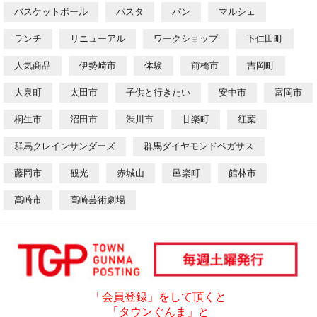
バスケットボール
パスタ
パン
マルシェ
ランチ
リニューアル
ワークショップ
下仁田町
人気商品
伊勢崎市
体験
前橋市
吉岡町
大泉町
太田市
子供と行きたい
安中市
富岡市
桐生市
沼田市
渋川市
甘楽町
紅葉
群馬クレインサンダーズ
群馬ダイヤモンドペガサス
藤岡市
観光
赤城山
邑楽町
館林市
高崎市
高崎芸術劇場
「会員登録」をして頂くと
「タウンぐんま」と