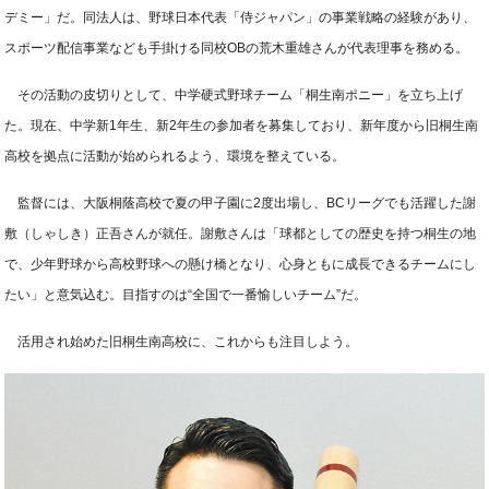
デミー」だ。同法人は、野球日本代表「侍ジャパン」の事業戦略の経験があり、
スポーツ配信事業なども手掛ける同校OBの荒木重雄さんが代表理事を務める。
その活動の皮切りとして、中学硬式野球チーム「桐生南ポニー」を立ち上げ
た。現在、中学新1年生、新2年生の参加者を募集しており、新年度から旧桐生南
高校を拠点に活動が始められるよう、環境を整えている。
監督には、大阪桐蔭高校で夏の甲子園に2度出場し、BCリーグでも活躍した謝
敷（しゃしき）正吾さんが就任。謝敷さんは「球都としての歴史を持つ桐生の地
で、少年野球から高校野球への懸け橋となり、心身ともに成長できるチームにし
たい」と意気込む。目指すのは“全国で一番愉しいチーム”だ。
活用され始めた旧桐生南高校に、これからも注目しよう。