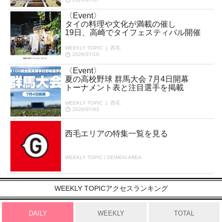
〈Event〉
タイの料理や文化が満載の催し
19日、高崎でタイフェスティバル開催
WEEKLY TOPIC
西毛
2026/07/10
〈Event〉
夏の高校野球 群馬大会 7月4日開幕
トーナメント表と注目選手を掲載
WEEKLY TOPIC
西毛
2026/07/03
西毛エリアの特集一覧を見る
WEEKLY TOPIC / SEIMOU AREA
WEEKLY TOPICアクセスランキング
DAILY
WEEKLY
TOTAL