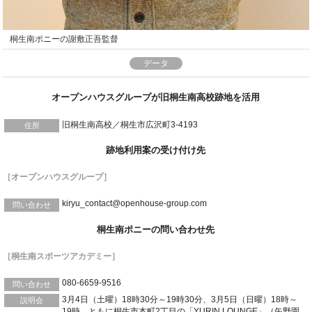
桐生南ポニーの謝敷正吾監督
データ
オープンハウスグループが旧桐生南高校跡地を活用
旧桐生南高校／桐生市広沢町3-4193
住所
跡地利用案の受け付け先
［オープンハウスグループ］
kiryu_contact@openhouse-group.com
問い合わせ
桐生南ポニーの問い合わせ先
［桐生南スポーツアカデミー］
080-6659-9516
問い合わせ
3月4日（土曜）18時30分～19時30分、3月5日（日曜）18時～
説明会
19時、ともに桐生市本町2丁目の「YURIN LOUNGE」（矢野園