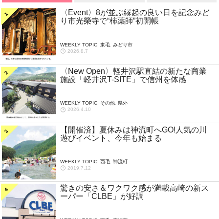
〈Event〉8が並ぶ縁起の良い日を記念みど
り市光榮寺で“柿薬師”初開帳
WEEKLY TOPIC
,
東毛
,
みどり市
2026.8.7
〈New Open〉軽井沢駅直結の新たな商業
施設「軽井沢T-SITE」で信州を体感
WEEKLY TOPIC
,
その他
,
県外
2026.4.10
【開催済】夏休みは神流町へGO!人気の川
遊びイベント、今年も始まる
WEEKLY TOPIC
,
西毛
,
神流町
2019.7.12
驚きの安さ＆ワクワク感が満載高崎の新ス
ーパー「CLBE」が好調