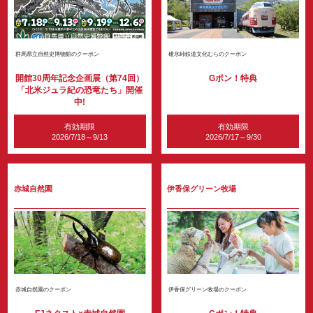
群馬県立自然史博物館のクーポン
碓氷峠鉄道文化むらのクーポン
開館30周年記念企画展（第74回）
Gポン！特典
「北米ジュラ紀の恐竜たち」開催
中!
有効期限
有効期限
2026/7/18～9/13
2026/7/17～9/30
赤城自然園
伊香保グリーン牧場
赤城自然園のクーポン
伊香保グリーン牧場のクーポン