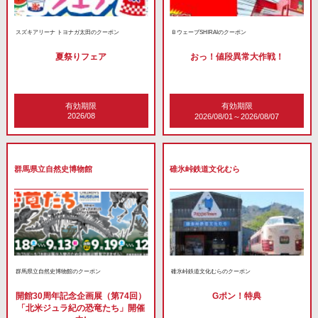
スズキアリーナ トヨナガ太田のクーポン
ＢウェーブSHIRAIのクーポン
夏祭りフェア
おっ！値段異常大作戦！
有効期限
有効期限
2026/08
2026/08/01～2026/08/07
群馬県立自然史博物館
碓氷峠鉄道文化むら
群馬県立自然史博物館のクーポン
碓氷峠鉄道文化むらのクーポン
開館30周年記念企画展（第74回）
Gポン！特典
「北米ジュラ紀の恐竜たち」開催