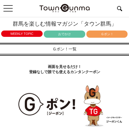
toggle
navigation
群馬を楽しむ情報マガジン「タウン群馬」
WEEKLY TOPIC
おでかけ
Ｇポン！
Ｇポン！一覧
画面を見せるだけ！
登録なしで誰でも使えるカンタンクーポン