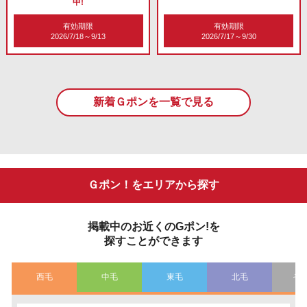
中!
有効期限
有効期限
2026/7/18～9/13
2026/7/17～9/30
新着Ｇポンを一覧で見る
Ｇポン！をエリアから探す
掲載中のお近くのGポン!を
探すことができます
西毛
中毛
東毛
北毛
そ