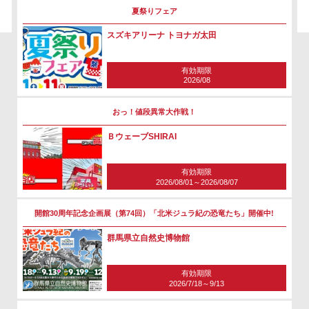
夏祭りフェア
スズキアリーナ トヨナガ太田
有効期限
2026/08
おっ！値段異常大作戦！
ＢウェーブSHIRAI
有効期限
2026/08/01～2026/08/07
開館30周年記念企画展（第74回）「北米ジュラ紀の恐竜たち」開催中!
群馬県立自然史博物館
有効期限
2026/7/18～9/13