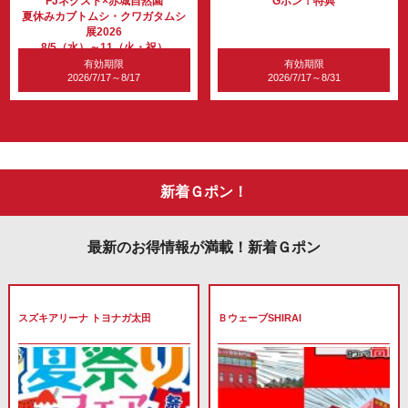
FJネクスト×赤城自然園
Gポン！特典
夏休みカブトムシ・クワガタムシ
展2026
8/5（水）～11（火・祝）
有効期限
有効期限
2026/7/17～8/17
2026/7/17～8/31
新着Ｇポン！
最新のお得情報が満載！新着Ｇポン
スズキアリーナ トヨナガ太田
ＢウェーブSHIRAI