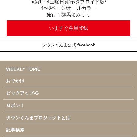
●第1～4土曜日発行/タブロイド版/
4〜8ページ/オールカラー
発行：群馬よみうり
いますぐ会員登録
タウンぐんま公式 facebook
WEEKLY TOPIC
おでかけ
ピックアップ-G
Ｇポン！
タウンぐんまプロジェクトとは
記事検索