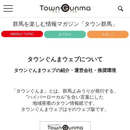
toggle
navigation
群馬を楽しむ情報マガジン「タウン群馬」
WEEKLY TOPIC
おでかけ
Ｇポン！
タウンぐんまウェブについて
タウンぐんまウェブの紹介・運営会社・推奨環境
「タウンぐんま」とは、群馬よみうりが発行する、
”ハイパーローカル”を合い言葉にした
地域密着のタウン情報紙です。
タウンぐんまウェブはそのウェブ版です。