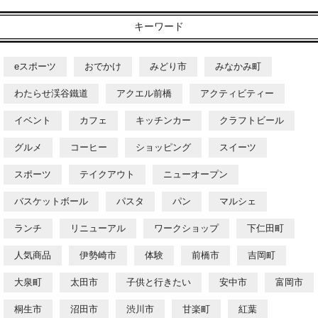
キーワード
eスポーツ
おでかけ
みどり市
みなかみ町
わたらせ渓谷鐵道
アクエル前橋
アクティビティー
イベント
カフェ
キッチンカー
クラフトビール
グルメ
コーヒー
ショッピング
スイーツ
スポーツ
テイクアウト
ニューオープン
バスケットボール
パスタ
パン
マルシェ
ランチ
リニューアル
ワークショップ
下仁田町
人気商品
伊勢崎市
体験
前橋市
吉岡町
大泉町
太田市
子供と行きたい
安中市
富岡市
桐生市
沼田市
渋川市
甘楽町
紅葉