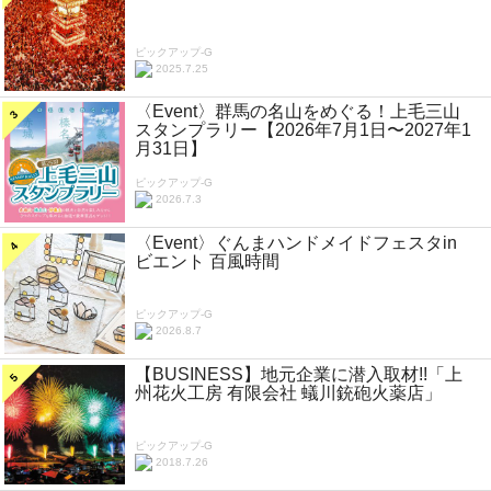
ピックアップ-G
2025.7.25
〈Event〉群馬の名山をめぐる！上毛三山
スタンプラリー【2026年7月1日〜2027年1
月31日】
ピックアップ-G
2026.7.3
〈Event〉ぐんまハンドメイドフェスタin
ビエント 百風時間
ピックアップ-G
2026.8.7
【BUSINESS】地元企業に潜入取材!!「上
州花火工房 有限会社 蟻川銃砲火薬店」
ピックアップ-G
2018.7.26