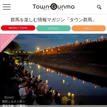
toggle
navigation
群馬を楽しむ情報マガジン「タウン群馬」
WEEKLY TOPIC
おでかけ
Ｇポン！
ピックアップ-G
〈Event〉
新町ふるさと祭り
花火大会・灯籠流し