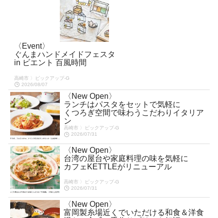
〈Event〉
ぐんまハンドメイドフェスタ
in ビエント 百風時間
高崎市 〉ピックアップ-G
2026/08/07
〈New Open〉
ランチはパスタをセットで気軽に
くつろぎ空間で味わうこだわりイタリア
ン
高崎市 〉ピックアップ-G
2026/07/31
〈New Open〉
台湾の屋台や家庭料理の味を気軽に
カフェKETTLEがリニューアル
高崎市 〉ピックアップ-G
2026/07/31
〈New Open〉
富岡製糸場近くでいただける和食＆洋食