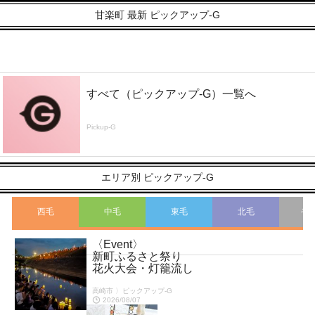
甘楽町 最新 ピックアップ-G
すべて（ピックアップ-G）一覧へ
Pickup-G
エリア別 ピックアップ-G
西毛
中毛
東毛
北毛
そ
〈Event〉
こ
新町ふるさと祭り
花火大会・灯籠流し
高崎市 〉ピックアップ-G
2026/08/07