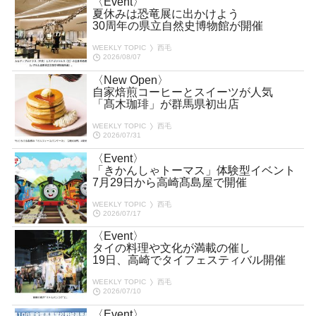
〈Event〉
夏休みは恐竜展に出かけよう
30周年の県立自然史博物館が開催
WEEKLY TOPIC
西毛
2026/08/07
〈New Open〉
自家焙煎コーヒーとスイーツが人気
「髙木珈琲」が群馬県初出店
WEEKLY TOPIC
西毛
2026/07/31
〈Event〉
「きかんしゃトーマス」体験型イベント
7月29日から高崎髙島屋で開催
WEEKLY TOPIC
西毛
2026/07/17
〈Event〉
タイの料理や文化が満載の催し
19日、高崎でタイフェスティバル開催
WEEKLY TOPIC
西毛
2026/07/10
〈Event〉