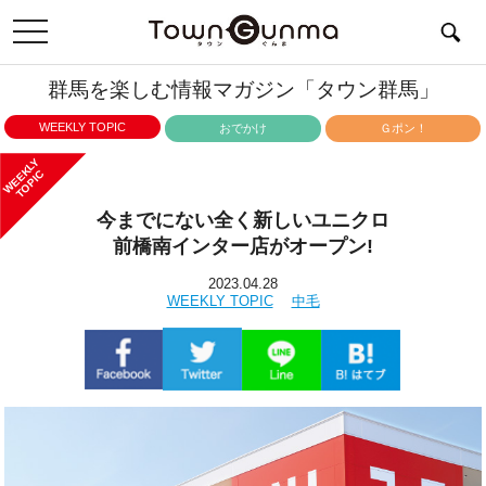
toggle
navigation
群馬を楽しむ情報マガジン「タウン群馬」
WEEKLY TOPIC
おでかけ
Ｇポン！
WEEKLY
TOPIC
今までにない全く新しいユニクロ
前橋南インター店がオープン!
2023.04.28
WEEKLY TOPIC
中毛