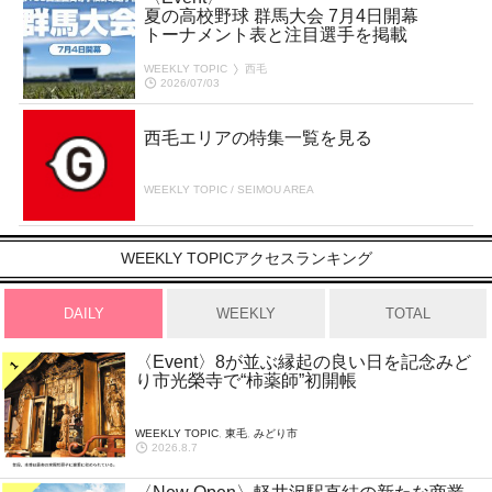
夏の高校野球 群馬大会 7月4日開幕
トーナメント表と注目選手を掲載
WEEKLY TOPIC
西毛
2026/07/03
西毛エリアの特集一覧を見る
WEEKLY TOPIC / SEIMOU AREA
WEEKLY TOPICアクセスランキング
DAILY
WEEKLY
TOTAL
〈Event〉8が並ぶ縁起の良い日を記念みど
り市光榮寺で“柿薬師”初開帳
WEEKLY TOPIC
,
東毛
,
みどり市
2026.8.7