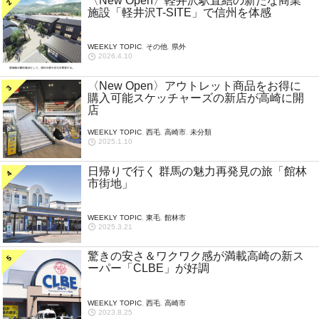
〈New Open〉軽井沢駅直結の新たな商業
施設「軽井沢T-SITE」で信州を体感
WEEKLY TOPIC
,
その他
,
県外
2026.4.10
〈New Open〉アウトレット商品をお得に
購入可能スケッチャーズの新店が高崎に開
店
WEEKLY TOPIC
,
西毛
,
高崎市
,
未分類
2025.1.10
日帰りで行く 群馬の魅力再発見の旅「館林
市街地」
WEEKLY TOPIC
,
東毛
,
館林市
2025.3.21
驚きの安さ＆ワクワク感が満載高崎の新ス
ーパー「CLBE」が好調
WEEKLY TOPIC
,
西毛
,
高崎市
2023.8.25