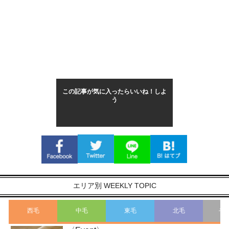
この記事が気に入ったらいいね！しよ
う
エリア別 WEEKLY TOPIC
西毛
中毛
東毛
北毛
そ