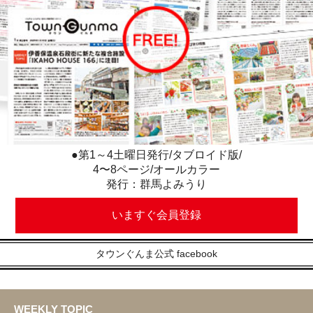
●第1～4土曜日発行/タブロイド版/
4〜8ページ/オールカラー
発行：群馬よみうり
いますぐ会員登録
タウンぐんま公式 facebook
WEEKLY TOPIC