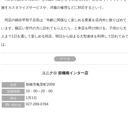
施すカスタマイズサービスや、洋服の修理などに対応するという。
同店の鍋谷早智子店長は「年齢に関係なく楽しめる要素を店内外に散りばめて
います。幅広い世代の方に訪れてもらえたら」と来店を呼び掛ける。子供から大
人まで1日を通して楽しめる同店。明日から始まる大型連休を利用して訪れてみて
は。
データ
ユニクロ 前橋南インター店
前橋市亀里町2008
住所
10：00～20：00
営業時間
1月1日
休み
027-289-0784
問い合わせ