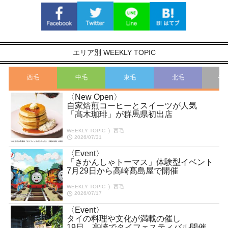
エリア別 WEEKLY TOPIC
西毛
中毛
東毛
北毛
そ
〈New Open〉
自家焙煎コーヒーとスイーツが人気
「髙木珈琲」が群馬県初出店
WEEKLY TOPIC
西毛
2026/07/31
〈Event〉
「きかんしゃトーマス」体験型イベント
7月29日から高崎髙島屋で開催
WEEKLY TOPIC
西毛
2026/07/17
〈Event〉
タイの料理や文化が満載の催し
19日、高崎でタイフェスティバル開催