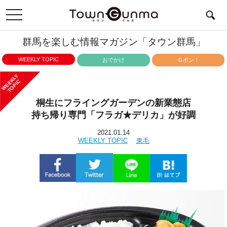
toggle
navigation
群馬を楽しむ情報マガジン「タウン群馬」
WEEKLY TOPIC
おでかけ
Ｇポン！
WEEKLY
TOPIC
桐生にフライングガーデンの新業態店
持ち帰り専門「フラガ★デリカ」が好調
2021.01.14
WEEKLY TOPIC
東毛