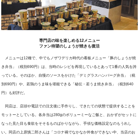
専門店の味を楽しめる12メニュー
ファン待望のしょうが焼きも復活
メニューは12種で、中でもノザワデリカ時代の看板メニュー「豚のしょうが焼
き弁当」（税別690円）は、当時のレシピを再現しているとあって1番の人気を誇
っている。そのほか、自慢のソースをかけた「デミグラスハンバーグ弁当」（税
別690円）や、若鶏のうま味を堪能できる「秘伝・若うま焼き弁当」（税別640
円）も好評だ。
同店は、店頭や電話での注文後に手作りし、できたての状態で提供することを
モットーとしている。各弁当は280gのボリューミーなご飯と、おかずがセットに
なった見た目も食欲をそそるものばかりながら、手頃な価格設定なのもうれし
い。同店の上原慎二郎さんは「コロナ禍でなかなか外食ができない中、当店のお