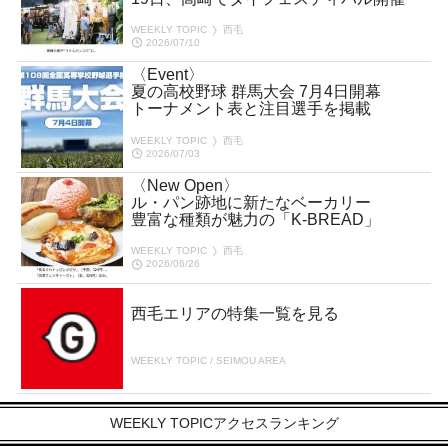
WEEKLY TOPIC
西毛
2026/07/10
〈Event〉
夏の高校野球 群馬大会 7月4日開幕
トーナメント表と注目選手を掲載
WEEKLY TOPIC
西毛
2026/07/03
〈New Open〉
ル・パン跡地に新たなベーカリー
豊富な種類が魅力の「K-BREAD」
WEEKLY TOPIC
西毛
2026/06/26
西毛エリアの特集一覧を見る
WEEKLY TOPIC / SEIMOU AREA
WEEKLY TOPICアクセスランキング