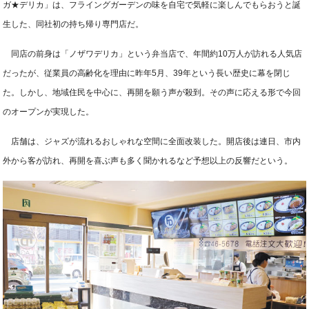
ガ★デリカ」は、フライングガーデンの味を自宅で気軽に楽しんでもらおうと誕
生した、同社初の持ち帰り専門店だ。
同店の前身は「ノザワデリカ」という弁当店で、年間約10万人が訪れる人気店
だったが、従業員の高齢化を理由に昨年5月、39年という長い歴史に幕を閉じ
た。しかし、地域住民を中心に、再開を願う声が殺到。その声に応える形で今回
のオープンが実現した。
店舗は、ジャズが流れるおしゃれな空間に全面改装した。開店後は連日、市内
外から客が訪れ、再開を喜ぶ声も多く聞かれるなど予想以上の反響だという。