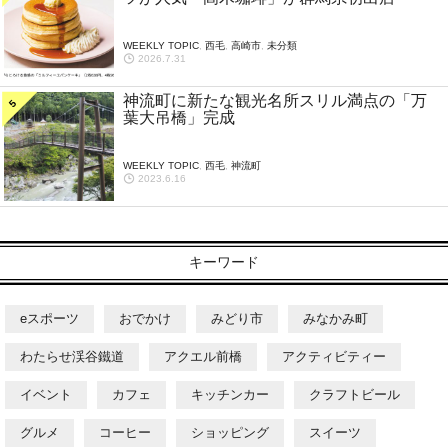
WEEKLY TOPIC
,
西毛
,
高崎市
,
未分類
2026.7.31
神流町に新たな観光名所スリル満点の「万
葉大吊橋」完成
WEEKLY TOPIC
,
西毛
,
神流町
2023.6.16
キーワード
eスポーツ
おでかけ
みどり市
みなかみ町
わたらせ渓谷鐵道
アクエル前橋
アクティビティー
イベント
カフェ
キッチンカー
クラフトビール
グルメ
コーヒー
ショッピング
スイーツ