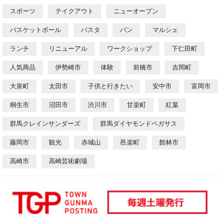
スポーツ
テイクアウト
ニューオープン
バスケットボール
パスタ
パン
マルシェ
ランチ
リニューアル
ワークショップ
下仁田町
人気商品
伊勢崎市
体験
前橋市
吉岡町
大泉町
太田市
子供と行きたい
安中市
富岡市
桐生市
沼田市
渋川市
甘楽町
紅葉
群馬クレインサンダーズ
群馬ダイヤモンドペガサス
藤岡市
観光
赤城山
邑楽町
館林市
高崎市
高崎芸術劇場