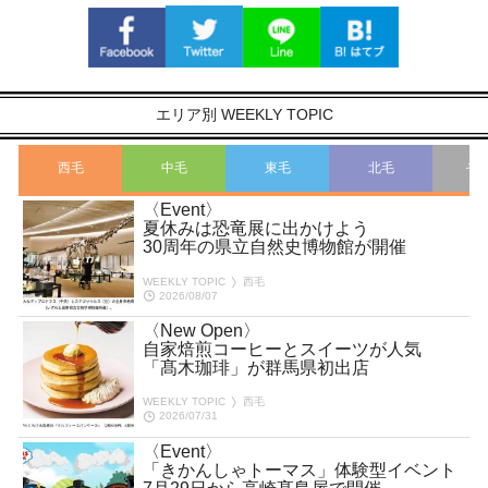
エリア別 WEEKLY TOPIC
西毛
中毛
東毛
北毛
そ
〈Event〉
夏休みは恐竜展に出かけよう
30周年の県立自然史博物館が開催
WEEKLY TOPIC
西毛
2026/08/07
〈New Open〉
自家焙煎コーヒーとスイーツが人気
「髙木珈琲」が群馬県初出店
WEEKLY TOPIC
西毛
2026/07/31
〈Event〉
「きかんしゃトーマス」体験型イベント