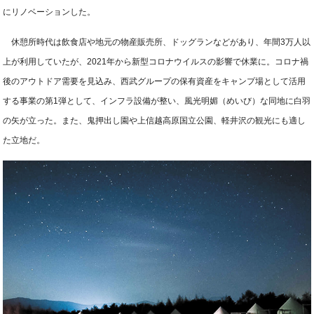
にリノベーションした。
休憩所時代は飲食店や地元の物産販売所、ドッグランなどがあり、年間3万人以
上が利用していたが、2021年から新型コロナウイルスの影響で休業に。コロナ禍
後のアウトドア需要を見込み、西武グループの保有資産をキャンプ場として活用
する事業の第1弾として、インフラ設備が整い、風光明媚（めいび）な同地に白羽
の矢が立った。また、鬼押出し園や上信越高原国立公園、軽井沢の観光にも適し
た立地だ。