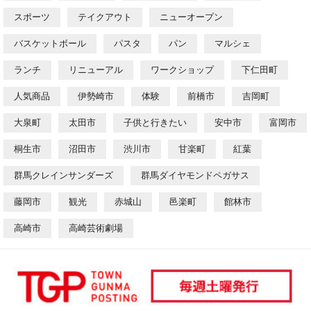
スポーツ
テイクアウト
ニューオープン
バスケットボール
パスタ
パン
マルシェ
ランチ
リニューアル
ワークショップ
下仁田町
人気商品
伊勢崎市
体験
前橋市
吉岡町
大泉町
太田市
子供と行きたい
安中市
富岡市
桐生市
沼田市
渋川市
甘楽町
紅葉
群馬クレインサンダーズ
群馬ダイヤモンドペガサス
藤岡市
観光
赤城山
邑楽町
館林市
高崎市
高崎芸術劇場