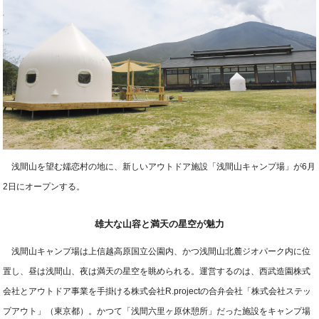
浅間山を望む嬬恋村の地に、新しいアウトドア施設「浅間山キャンプ場」が6月
2日にオープンする。
雄大な山容と満天の星空が魅力
浅間山キャンプ場は上信越高原国立公園内、かつ浅間山北麓ジオパーク内に位
置し、昼は浅間山、夜は満天の星空を眺められる。運営するのは、西武造園株式
会社とアウトドア事業を手掛ける株式会社R.projectの合弁会社「株式会社ステッ
プアウト」（東京都）。かつて「浅間六里ヶ原休憩所」だった施設をキャンプ場