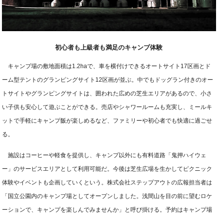
初心者も上級者も満足のキャンプ体験
キャンプ場の敷地面積は1.2haで、車を横付けできるオートサイト17区画とド
ーム型テントのグランピングサイト12区画が並ぶ。中でもドッグラン付きのオー
トサイトやグランピングサイトは、囲われた広めの芝生エリアがあるので、小さ
い子供も安心して遊ぶことができる。売店やシャワールームも充実し、ミールキ
ットで手軽にキャンプ飯が楽しめるなど、ファミリーや初心者でも快適に過ごせ
る。
施設はコーヒーや軽食を提供し、キャンプ以外にも有料道路「鬼押ハイウェ
ー」のサービスエリアとして利用可能だ。今後は芝生広場を生かしてピクニック
体験やイベントも企画していくという。株式会社ステップアウトの広報担当者は
「国立公園内のキャンプ場としてオープンしました。浅間山を目の前に望むロケ
ーションで、キャンプを楽しんでみませんか」と呼び掛ける。予約はキャンプ場