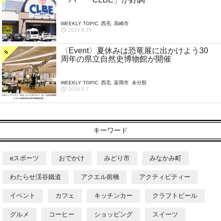
WEEKLY TOPIC
,
西毛
,
高崎市
2023.8.25
〈Event〉夏休みは恐竜展に出かけよう30
周年の県立自然史博物館が開催
WEEKLY TOPIC
,
西毛
,
富岡市
,
未分類
2026.8.7
キーワード
eスポーツ
おでかけ
みどり市
みなかみ町
わたらせ渓谷鐵道
アクエル前橋
アクティビティー
イベント
カフェ
キッチンカー
クラフトビール
グルメ
コーヒー
ショッピング
スイーツ