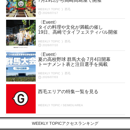
7月29日から高崎髙島屋で開催
WEEKLY TOPIC
西毛
2026/07/17
〈Event〉
タイの料理や文化が満載の催し
19日、高崎でタイフェスティバル開催
WEEKLY TOPIC
西毛
2026/07/10
〈Event〉
夏の高校野球 群馬大会 7月4日開幕
トーナメント表と注目選手を掲載
WEEKLY TOPIC
西毛
2026/07/03
西毛エリアの特集一覧を見る
WEEKLY TOPIC / SEIMOU AREA
WEEKLY TOPICアクセスランキング