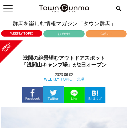
toggle
navigation
群馬を楽しむ情報マガジン「タウン群馬」
WEEKLY TOPIC
おでかけ
Ｇポン！
WEEKLY
TOPIC
浅間の絶景望むアウトドアスポット
「浅間山キャンプ場」が2日オープン
2023.06.02
WEEKLY TOPIC
北毛