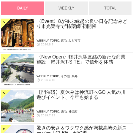
DAILY
WEEKLY
TOTAL
〈Event〉8が並ぶ縁起の良い日を記念みど
り市光榮寺で“柿薬師”初開帳
WEEKLY TOPIC
,
東毛
,
みどり市
2026.8.7
〈New Open〉軽井沢駅直結の新たな商業
施設「軽井沢T-SITE」で信州を体感
WEEKLY TOPIC
,
その他
,
県外
2026.4.10
【開催済】夏休みは神流町へGO!人気の川
遊びイベント、今年も始まる
WEEKLY TOPIC
,
西毛
,
神流町
2019.7.12
驚きの安さ＆ワクワク感が満載高崎の新ス
ーパー「CLBE」が好調