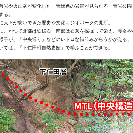
溶岩や火山灰が変化した、青緑色の岩畳が見られる「青岩公園
する。
に人々が紡いできた歴史や文化もジオパークの見所。
に、かつて北部は鉄鉱石、南部は石灰を採掘して栄え、養蚕や
様子が、「中央通り」などのレトロな街並みからうかがえる。
いては、「下仁田町自然史館」で学ぶことができる。