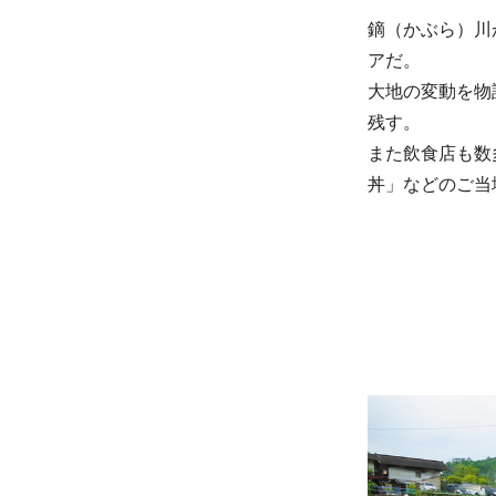
鏑（かぶら）川
アだ。
大地の変動を物
残す。
また飲食店も数
丼」などのご当