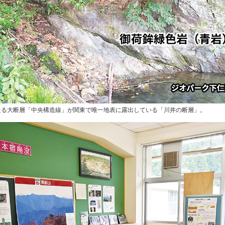
走る大断層「中央構造線」が関東で唯一地表に露出している「川井の断層」。