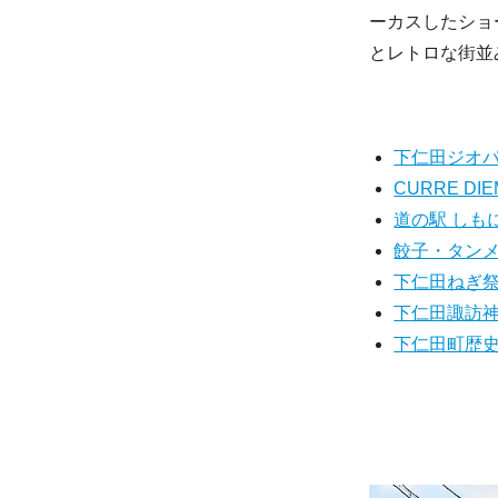
ーカスしたショ
とレトロな街並
下仁田ジオ
CURRE DIE
道の駅 しも
餃子・タンメ
下仁田ねぎ祭
下仁田諏訪
下仁田町歴