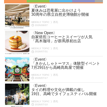
〈Event〉
夏休みは恐竜展に出かけよう
30周年の県立自然史博物館が開催
WEEKLY TOPIC
西毛
2026/08/07
〈New Open〉
自家焙煎コーヒーとスイーツが人気
「髙木珈琲」が群馬県初出店
WEEKLY TOPIC
西毛
2026/07/31
〈Event〉
「きかんしゃトーマス」体験型イベント
7月29日から高崎髙島屋で開催
WEEKLY TOPIC
西毛
2026/07/17
〈Event〉
タイの料理や文化が満載の催し
19日、高崎でタイフェスティバル開催
WEEKLY TOPIC
西毛
2026/07/10