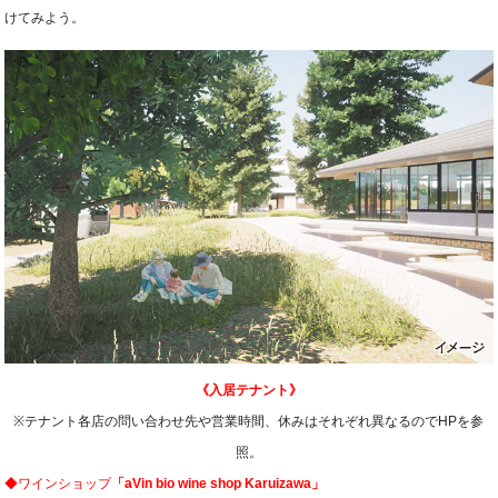
けてみよう。
《入居テナント》
※テナント各店の問い合わせ先や営業時間、休みはそれぞれ異なるのでHPを参
照。
◆ワインショップ
「aVin bio wine shop Karuizawa」