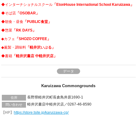
◆インターナショナルスクール
「EtonHouse International School Karuizawa」
◆そば店
「OSOBAR」
◆朝食・昼食
「PUBLIC食堂」
◆惣菜
「RK DAYS」
◆カフェ
「SHOZO COFFEE」
◆薫製・調味料
「軽井沢いぶる」
◆書籍
「軽井沢書店 中軽井沢店」
データ
Karuizawa Commongrounds
長野県軽井沢町長倉鳥井原1690-1
住所
軽井沢書店中軽井沢店／0267-46-8590
問い合わせ
【HP】
https://store.tsite.jp/karuizawa-cg/