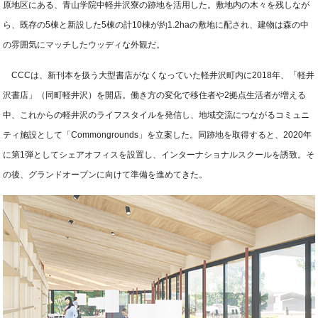
原地区にある、青山学院中軽井沢寮の跡地を活用した。敷地内の木々を残しなが
ら、既存の5棟と新設した5棟の計10棟が約1.2haの敷地に配され、建物は森の中
の雰囲気にマッチしたウッディな外観だ。
CCCは、新刊本を扱う大型書店がなくなっていた軽井沢町内に2018年、「軽井
沢書店」（同町軽井沢）を開店。働き方の変化で移住者や2拠点生活者が増える
中、これからの軽井沢のライフスタイルを発信し、地域交流につながるコミュニ
ティ施設として「Commongrounds」を立案した。同跡地を取得すると、2020年
に第1弾としてシェアオフィスを設置し、インターナショナルスクールを誘致。そ
の後、グランドオープンに向けて準備を進めてきた。