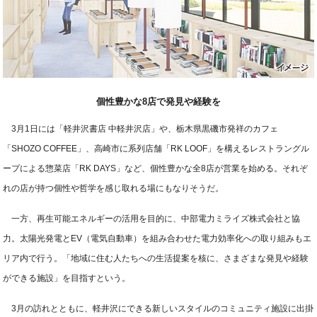
個性豊かな8店で発見や経験を
3月1日には「軽井沢書店 中軽井沢店」や、栃木県黒磯市発祥のカフェ
「SHOZO COFFEE」、高崎市に系列店舗「RK LOOF」を構えるレストラングル
ープによる惣菜店「RK DAYS」など、個性豊かな全8店が営業を始める。それぞ
れの店が持つ個性や哲学を感じ取れる場にもなりそうだ。
一方、再生可能エネルギーの活用を目的に、中部電力ミライズ株式会社と協
力。太陽光発電とEV（電気自動車）を組み合わせた電力効率化への取り組みもエ
リア内で行う。「地域に住む人たちへの生活提案を核に、さまざまな発見や経験
ができる施設」を目指すという。
3月の訪れとともに、軽井沢にできる新しいスタイルのコミュニティ施設に出掛