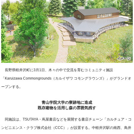
長野県軽井沢町に3月1日、木々の中で交流を育むコミュニティ施設
「Karuizawa Commongrounds（カルイザワ コモングラウンズ）」がグランドオ
ープンする。
青山学院大学の寮跡地に造成
既存建物を活用し森の雰囲気残す
同施設は、TSUTAYA・蔦屋書店などを展開する書店チェーン「カルチュア・コ
ンビニエンス・クラブ株式会社（CCC）」が設置する。中軽井沢駅の南西、鳥井