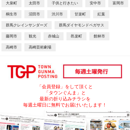
大泉町
太田市
子供と行きたい
安中市
富岡市
桐生市
沼田市
渋川市
甘楽町
紅葉
群馬クレインサンダーズ
群馬ダイヤモンドペガサス
藤岡市
観光
赤城山
邑楽町
館林市
高崎市
高崎芸術劇場
「会員登録」をして頂くと
「タウンぐんま」と
最新の折り込みチラシを
毎週土曜日に無料でお届けいたします！