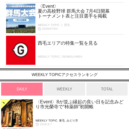
〈Event〉
夏の高校野球 群馬大会 7月4日開幕
トーナメント表と注目選手を掲載
WEEKLY TOPIC
西毛
2026/07/03
西毛エリアの特集一覧を見る
WEEKLY TOPIC / SEIMOU AREA
WEEKLY TOPICアクセスランキング
DAILY
WEEKLY
TOTAL
〈Event〉8が並ぶ縁起の良い日を記念みど
り市光榮寺で“柿薬師”初開帳
WEEKLY TOPIC
,
東毛
,
みどり市
2026.8.7