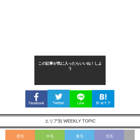
この記事が気に入ったらいいね！しよ
う
エリア別 WEEKLY TOPIC
西毛
中毛
東毛
北毛
そ