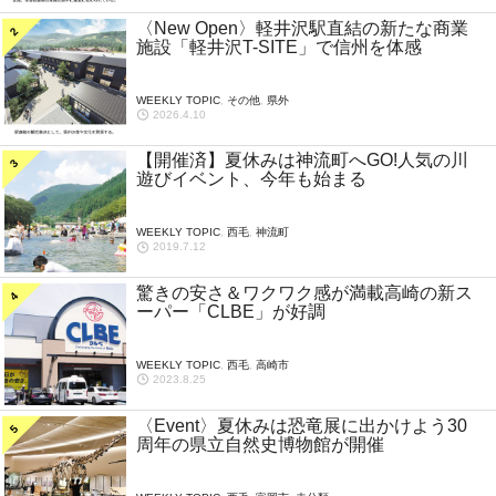
〈New Open〉軽井沢駅直結の新たな商業
施設「軽井沢T-SITE」で信州を体感
WEEKLY TOPIC
,
その他
,
県外
2026.4.10
【開催済】夏休みは神流町へGO!人気の川
遊びイベント、今年も始まる
WEEKLY TOPIC
,
西毛
,
神流町
2019.7.12
驚きの安さ＆ワクワク感が満載高崎の新ス
ーパー「CLBE」が好調
WEEKLY TOPIC
,
西毛
,
高崎市
2023.8.25
〈Event〉夏休みは恐竜展に出かけよう30
周年の県立自然史博物館が開催