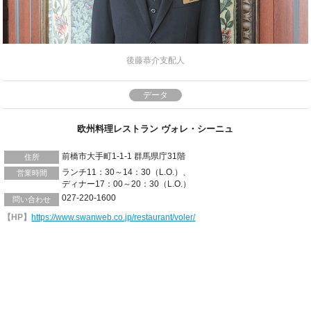
後藤恭介支配人
データ
欧州料理レストラン ヴォレ・シーニュ
前橋市大手町1-1-1 群馬県庁31階
住所
ランチ11：30～14：30（L.O.）、
営業時間
ディナー17：00～20：30（L.O.）
027-220-1600
問い合わせ
【HP】
https://www.swanweb.co.jp/restaurant/voler/