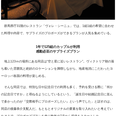
群馬県庁31階のレストラン「ヴォレ・シーニュ」では、1組1組の希望に合わせ
た料理や内容で、サプライズのプロポーズができるプランが人気を集めている。
1年で125組のカップルが利用
感動必至のサプライズプラン
地上123ｍの場所にある同店は“空と星に近いレストラン”。ヴィクトリア朝の落
ち着いた雰囲気と絶好のロケーションを満喫しながら、地産地消にこだわったヨ
ーロッパ各国の料理が楽しめる。
そんな同店では、特別な日や記念日での利用も多く、予約を受ける際に「何か
の記念日ですか」と尋ねるようにしているという。「誕生日や結婚記念日に並ん
で多かったのが『交際相手にプロポーズしたい』という声でした」と話すのは、
同店の後藤恭介支配人だ。もともとオリジナルの要素を取り入れたいと考えてい
たそうで、プロポーズプランを作り昨年の7月から提供をスタートした。