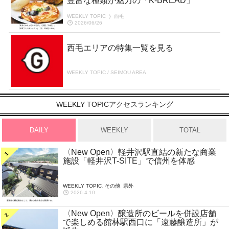
豊富な種類が魅力の「K-BREAD」
WEEKLY TOPIC
西毛
2026/06/26
西毛エリアの特集一覧を見る
WEEKLY TOPIC / SEIMOU AREA
WEEKLY TOPICアクセスランキング
DAILY
WEEKLY
TOTAL
〈New Open〉軽井沢駅直結の新たな商業
施設「軽井沢T-SITE」で信州を体感
WEEKLY TOPIC
,
その他
,
県外
2026.4.10
〈New Open〉醸造所のビールを併設店舗
で楽しめる館林駅西口に「遠藤醸造所」が