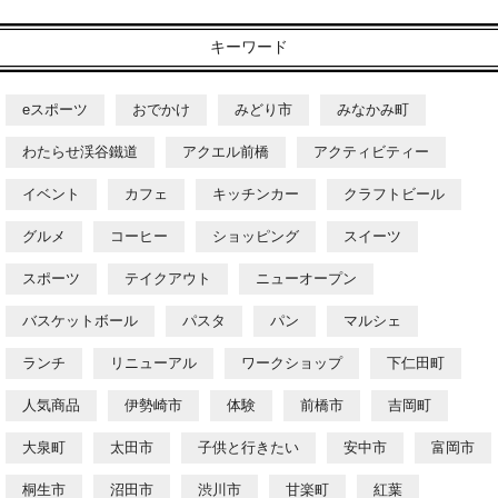
キーワード
eスポーツ
おでかけ
みどり市
みなかみ町
わたらせ渓谷鐵道
アクエル前橋
アクティビティー
イベント
カフェ
キッチンカー
クラフトビール
グルメ
コーヒー
ショッピング
スイーツ
スポーツ
テイクアウト
ニューオープン
バスケットボール
パスタ
パン
マルシェ
ランチ
リニューアル
ワークショップ
下仁田町
人気商品
伊勢崎市
体験
前橋市
吉岡町
大泉町
太田市
子供と行きたい
安中市
富岡市
桐生市
沼田市
渋川市
甘楽町
紅葉