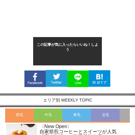
この記事が気に入ったらいいね！しよ
う
エリア別 WEEKLY TOPIC
西毛
中毛
東毛
北毛
そ
〈New Open〉
自家焙煎コーヒーとスイーツが人気