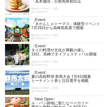
「髙木珈琲」が群馬県初出店
WEEKLY TOPIC
西毛
2026/07/31
〈Event〉
「きかんしゃトーマス」体験型イベント
7月29日から高崎髙島屋で開催
WEEKLY TOPIC
西毛
2026/07/17
〈Event〉
タイの料理や文化が満載の催し
19日、高崎でタイフェスティバル開催
WEEKLY TOPIC
西毛
2026/07/10
〈Event〉
夏の高校野球 群馬大会 7月4日開幕
トーナメント表と注目選手を掲載
WEEKLY TOPIC
西毛
2026/07/03
〈New Open〉
ル・パン跡地に新たなベーカリー