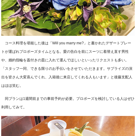
コース料理を堪能した後は「Will you marry me?」と書かれたデザートプレー
トが運ばれプロポーズタイムとなる。愛の告白を前にスーツに着替え直す男性
や、婚約指輪を蓋付きの皿に入れて運んでほしいといったリクエストも多い。
「スタッフ一同、できる限りのお手伝いをさせていただきます。サプライズの演
出を皆さん大変喜んでくれ、入籍後に来店してくれる人もいます」と後藤支配人
はほほ笑む。
同プランは1週間前までの事前予約が必要。プロポーズを検討している人はぜひ
利用してみて。