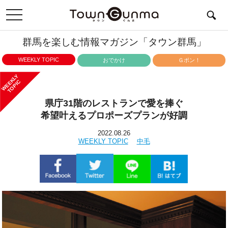
toggle
navigation
群馬を楽しむ情報マガジン「タウン群馬」
WEEKLY TOPIC
おでかけ
Ｇポン！
WEEKLY
TOPIC
県庁31階のレストランで愛を捧ぐ
希望叶えるプロポーズプランが好調
2022.08.26
WEEKLY TOPIC
中毛