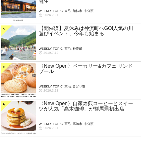
誕生
WEEKLY TOPIC
,
東毛
,
館林市
,
未分類
2026.7.31
【開催済】夏休みは神流町へGO!人気の川
遊びイベント、今年も始まる
WEEKLY TOPIC
,
西毛
,
神流町
2019.7.12
〈New Open〉ベーカリー&カフェ リンド
ブール
WEEKLY TOPIC
,
東毛
,
みどり市
2026.3.13
〈New Open〉自家焙煎コーヒーとスイー
ツが人気「髙木珈琲」が群馬県初出店
WEEKLY TOPIC
,
西毛
,
高崎市
,
未分類
2026.7.31