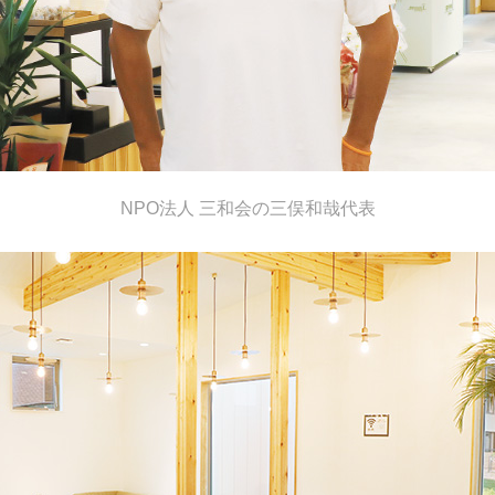
NPO法人 三和会の三俣和哉代表