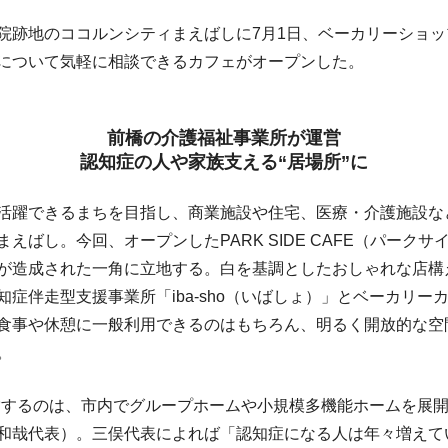
跡地のココルンシティまえばしに7月1日、ベーカリーショッ
について気軽に相談できるカフェがオープンした。
前橋の介護福祉事業所が運営
認知症の人や家族支える“居場所”に
躍できるまちを目指し、商業施設や住宅、医療・介護施設な
えばし。今回、オープンしたPARK SIDE CAFE（パーク
が造成された一角に立地する。白を基調としたおしゃれな店構え
知症伴走型支援事業所「iba-sho（いばしょ）」とベーカリー
食事や休憩に一般利用できるのはもちろん、明るく開放的な空
。
を運営するのは、市内でグループホームや小規模多機能ホームを展開
和哉代表）。三俣代表によれば「認知症になる人は年々増えて