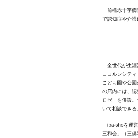
前橋赤十字病院
で認知症や介護
全世代が生涯活
ココルンシティま
こども園や公園
の店内には、認
ロゼ」を併設。
いて相談できる
iba-sho
三和会」（三俣