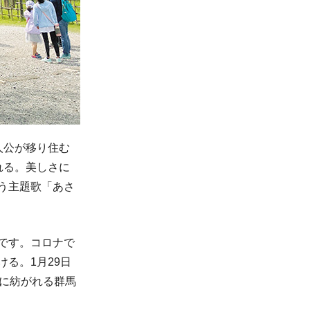
人公が移り住む
れる。美しさに
う主題歌「あさ
です。コロナで
る。1月29日
マに紡がれる群馬