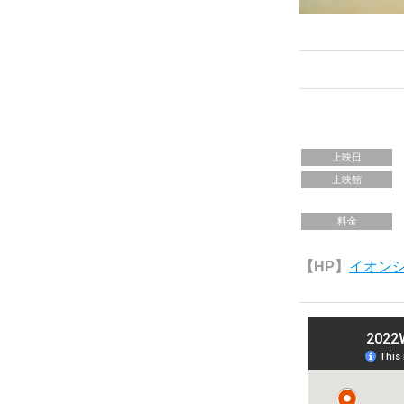
上映日
上映館
料金
【HP】
イオン