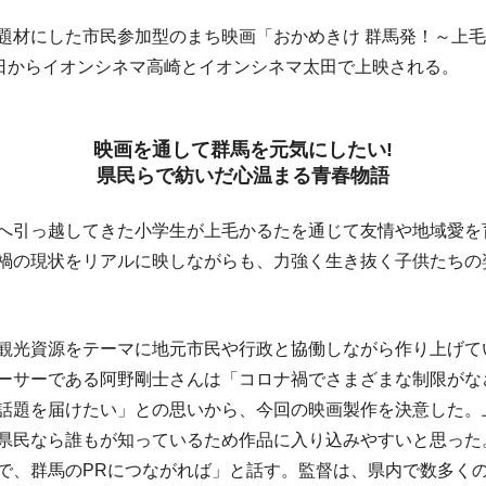
材にした市民参加型のまち映画「おかめきけ 群馬発！～上毛
8日からイオンシネマ高崎とイオンシネマ太田で上映される。
映画を通して群馬を元気にしたい!
県民らで紡いだ心温まる青春物語
引っ越してきた小学生が上毛かるたを通じて友情や地域愛を
禍の現状をリアルに映しながらも、力強く生き抜く子供たちの
光資源をテーマに地元市民や行政と協働しながら作り上げて
ーサーである阿野剛士さんは「コロナ禍でさまざまな制限がな
話題を届けたい」との思いから、今回の映画製作を決意した。
県民なら誰もが知っているため作品に入り込みやすいと思った
で、群馬のPRにつながれば」と話す。監督は、県内で数多く