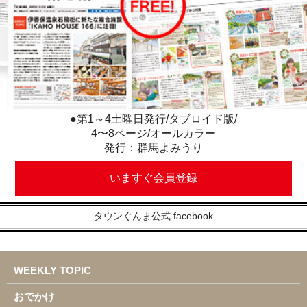
●第1～4土曜日発行/タブロイド版/
4〜8ページ/オールカラー
発行：群馬よみうり
いますぐ会員登録
タウンぐんま公式 facebook
WEEKLY TOPIC
おでかけ