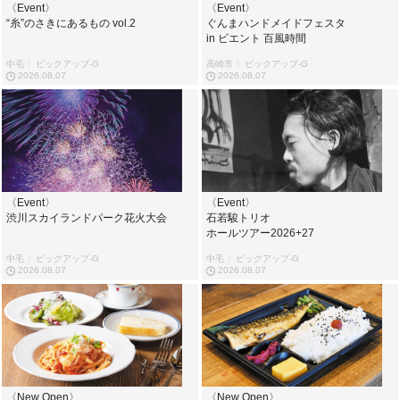
〈Event〉
〈Event〉
“糸”のさきにあるもの vol.2
ぐんまハンドメイドフェスタ
in ビエント 百風時間
中毛 〉ピックアップ-G
高崎市 〉ピックアップ-G
2026.08.07
2026.08.07
〈Event〉
〈Event〉
渋川スカイランドパーク花火大会
石若駿トリオ
ホールツアー2026+27
中毛 〉ピックアップ-G
中毛 〉ピックアップ-G
2026.08.07
2026.08.07
〈New Open〉
〈New Open〉