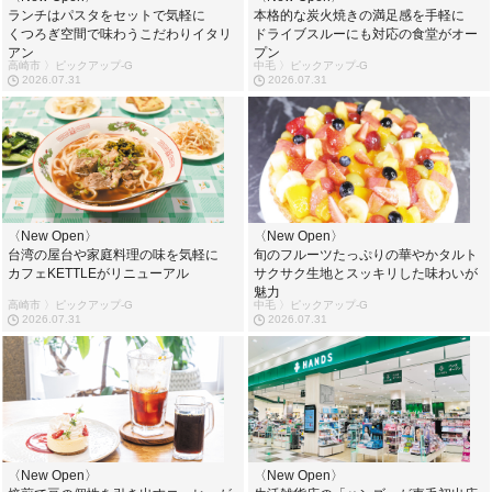
ランチはパスタをセットで気軽に
本格的な炭火焼きの満足感を手軽に
くつろぎ空間で味わうこだわりイタリ
ドライブスルーにも対応の食堂がオー
アン
プン
高崎市 〉ピックアップ-G
中毛 〉ピックアップ-G
2026.07.31
2026.07.31
〈New Open〉
〈New Open〉
台湾の屋台や家庭料理の味を気軽に
旬のフルーツたっぷりの華やかタルト
カフェKETTLEがリニューアル
サクサク生地とスッキリした味わいが
魅力
高崎市 〉ピックアップ-G
中毛 〉ピックアップ-G
2026.07.31
2026.07.31
〈New Open〉
〈New Open〉