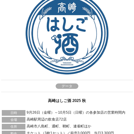
データ
高崎はしご酒 2025 秋
9月26日（金曜）～10月5日（日曜）の各参加店の営業時間内
日時
高崎駅周辺の飲食店72店
会場
高崎市八島町、通町、鞘町、連雀町ほか
住所
チケット（3枚1セット）／前売3,000円、当日3,300円
料金