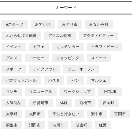
キーワード
eスポーツ
おでかけ
みどり市
みなかみ町
わたらせ渓谷鐵道
アクエル前橋
アクティビティー
イベント
カフェ
キッチンカー
クラフトビール
グルメ
コーヒー
ショッピング
スイーツ
スポーツ
テイクアウト
ニューオープン
バスケットボール
パスタ
パン
マルシェ
ランチ
リニューアル
ワークショップ
下仁田町
人気商品
伊勢崎市
体験
前橋市
吉岡町
大泉町
太田市
子供と行きたい
安中市
富岡市
桐生市
沼田市
渋川市
甘楽町
紅葉