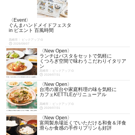
〈Event〉
ぐんまハンドメイドフェスタ
in ビエント 百風時間
高崎市 〉ピックアップ-G
2026/08/07
〈New Open〉
ランチはパスタをセットで気軽に
くつろぎ空間で味わうこだわりイタリア
ン
高崎市 〉ピックアップ-G
2026/07/31
〈New Open〉
台湾の屋台や家庭料理の味を気軽に
カフェKETTLEがリニューアル
高崎市 〉ピックアップ-G
2026/07/31
〈New Open〉
富岡製糸場近くでいただける和食＆洋食
滑らか食感の手作りプリンも好評