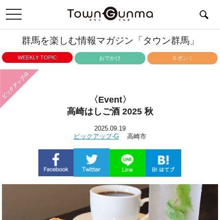
toggle
navigation
群馬を楽しむ情報マガジン「タウン群馬」
WEEKLY TOPIC
おでかけ
Ｇポン！
ピックアップ-G
〈Event〉
高崎はしご酒 2025 秋
2025.09.19
ピックアップ-G
高崎市