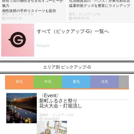
焙煎で豆の個性を引き出すコーヒーが
生活雑貨店の「ハンズ」が東毛初出店
魅力
猛暑対策グッズを豊富にラインアップ
相性抜群の手作りスイーツも提供
東毛 〉ピックアップ-G
東毛 〉ピックアップ-G
2026.07.31
2026.07.31
すべて（ピックアップ-G）一覧へ
Pickup-G
エリア別 ピックアップ-G
西毛
中毛
東毛
北毛
そ
〈Event〉
こ
新町ふるさと祭り
花火大会・灯籠流し
高崎市 〉ピックアップ-G
2026/08/07