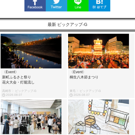
最新 ピックアップ-G
〈Event〉
〈Event〉
新町ふるさと祭り
桐生八木節まつり
花火大会・灯籠流し
高崎市 〉ピックアップ-G
東毛 〉ピックアップ-G
2026.08.07
2026.08.07