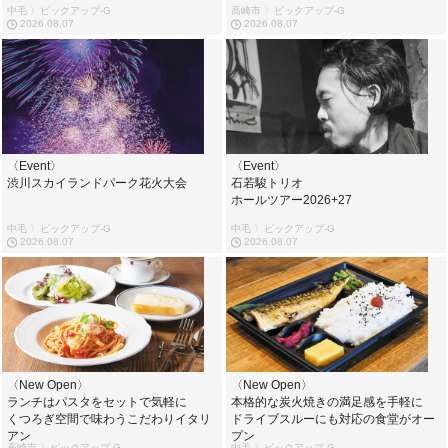
中毛 〉ピックアップ-G
高崎市 〉ピックアップ-G
2026.08.07
2026.08.07
〈Event〉
〈Event〉
渋川スカイランドパーク花火大会
石若駿トリオ
ホールツアー2026+27
中毛 〉ピックアップ-G
中毛 〉ピックアップ-G
2026.08.07
2026.08.07
〈New Open〉
〈New Open〉
ランチはパスタをセットで気軽に
本格的な炭火焼きの満足感を手軽に
くつろぎ空間で味わうこだわりイタリ
ドライブスルーにも対応の食堂がオー
アン
プン
高崎市 〉ピックアップ-G
中毛 〉ピックアップ-G