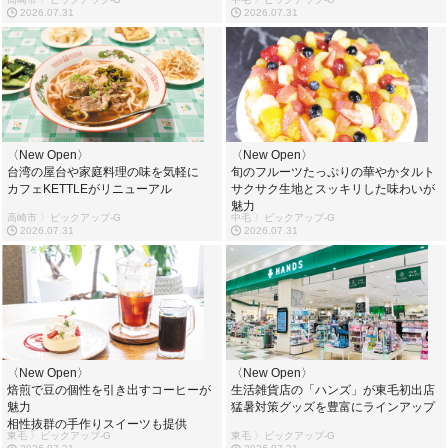
2026.07.31
2026.07.31
〈New Open〉
〈New Open〉
台湾の屋台や家庭料理の味を気軽に
旬のフルーツたっぷりの華やかタルト
カフェKETTLEがリニューアル
サクサク生地とスッキリした味わいが
魅力
高崎市 〉ピックアップ-G
中毛 〉ピックアップ-G
2026.07.31
2026.07.31
〈New Open〉
〈New Open〉
焙煎で豆の個性を引き出すコーヒーが
生活雑貨店の「ハンズ」が東毛初出店
魅力
猛暑対策グッズを豊富にラインアップ
相性抜群の手作りスイーツも提供
東毛 〉ピックアップ-G
東毛 〉ピックアップ-G