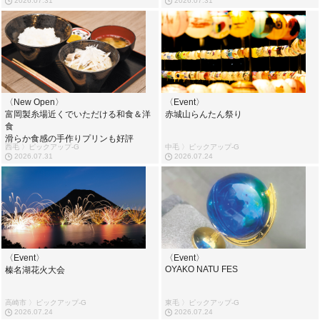
2026.07.31
2026.07.31
〈New Open〉
〈Event〉
富岡製糸場近くでいただける和食＆洋
赤城山らんたん祭り
食
滑らか食感の手作りプリンも好評
西毛 〉ピックアップ-G
中毛 〉ピックアップ-G
2026.07.31
2026.07.24
〈Event〉
〈Event〉
OYAKO NATU FES
榛名湖花火大会
高崎市 〉ピックアップ-G
東毛 〉ピックアップ-G
2026.07.24
2026.07.24