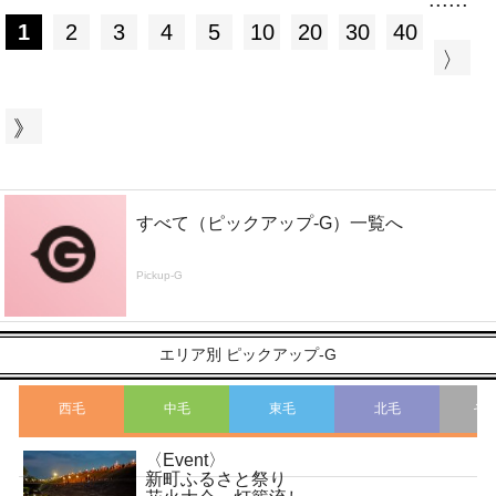
1
2
3
4
5
10
20
30
40
〉
》
すべて（ピックアップ-G）一覧へ
Pickup-G
エリア別 ピックアップ-G
西毛
中毛
東毛
北毛
そ
〈Event〉
こ
新町ふるさと祭り