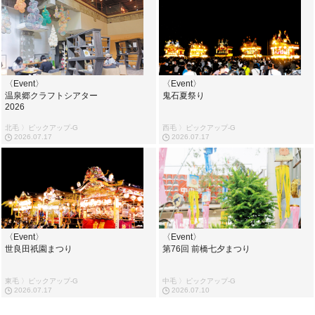
〈Event〉
〈Event〉
温泉郷クラフトシアター
鬼石夏祭り
2026
北毛 〉ピックアップ-G
西毛 〉ピックアップ-G
2026.07.17
2026.07.17
〈Event〉
〈Event〉
世良田祇園まつり
第76回 前橋七夕まつり
東毛 〉ピックアップ-G
中毛 〉ピックアップ-G
2026.07.17
2026.07.10
...
...