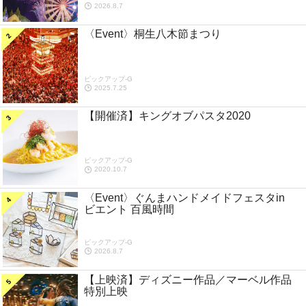
2026.8.7
〈Event〉桐生八木節まつり
ピックアップ-G
2025.7.25
【開催済】キングオブパスタ2020
ピックアップ-G
2020.10.7
〈Event〉ぐんまハンドメイドフェスタin
ビエント 百風時間
ピックアップ-G
2026.8.7
【上映済】ディズニー作品／マーベル作品
特別上映