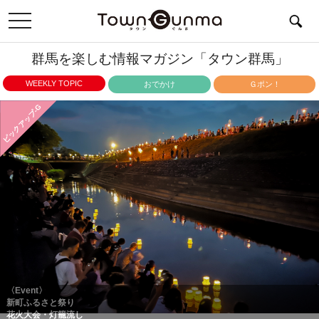
toggle
navigation
群馬を楽しむ情報マガジン「タウン群馬」
WEEKLY TOPIC
おでかけ
Ｇポン！
ピックアップ-G
〈Event〉
新町ふるさと祭り
花火大会・灯籠流し