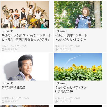
〈Event〉
〈Event〉
午後のくつろぎ ワンコインコンサート
イルカ55周年コンサート
ヒネモス「奇想天外おもちゃの楽隊」
～あいのたね♥まこう!～
中毛 〉ピックアップ-G
東毛 〉ピックアップ-G
2026.07.24
2026.07.24
〈Event〉
〈Event〉
第37回高崎音楽祭
さかいひまわりフェスタ
in伊与久2026
高崎市 〉ピックアップ-G
中毛 〉ピックアップ-G
2026.07.17
2026.07.17