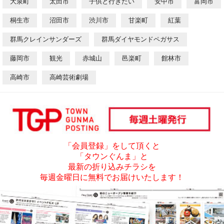
大泉町
太田市
子供と行きたい
安中市
富岡市
桐生市
沼田市
渋川市
甘楽町
紅葉
群馬クレインサンダーズ
群馬ダイヤモンドペガサス
藤岡市
観光
赤城山
邑楽町
館林市
高崎市
高崎芸術劇場
「会員登録」をして頂くと
「タウンぐんま」と
最新の折り込みチラシを
毎週金曜日に無料でお届けいたします！