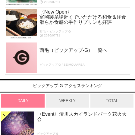
2026/07/31
〈New Open〉
富岡製糸場近くでいただける和食＆洋食
滑らか食感の手作りプリンも好評
西毛 〉ピックアップ-G
2026/07/31
西毛（ピックアップ-G）一覧へ
ピックアップ-G / SEIMOU AREA
ピックアップ-G アクセスランキング
DAILY
WEEKLY
TOTAL
〈Event〉渋川スカイランドパーク花火大
会
ピックアップ-G