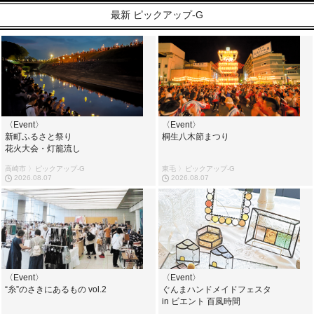
最新 ピックアップ-G
〈Event〉
〈Event〉
新町ふるさと祭り
桐生八木節まつり
花火大会・灯籠流し
高崎市 〉ピックアップ-G
東毛 〉ピックアップ-G
2026.08.07
2026.08.07
〈Event〉
〈Event〉
“糸”のさきにあるもの vol.2
ぐんまハンドメイドフェスタ
in ビエント 百風時間