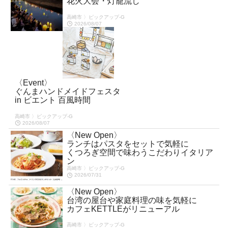
花火大会・灯籠流し
高崎市 〉ピックアップ-G
2026/08/07
〈Event〉
ぐんまハンドメイドフェスタ
in ビエント 百風時間
高崎市 〉ピックアップ-G
2026/08/07
〈New Open〉
ランチはパスタをセットで気軽に
くつろぎ空間で味わうこだわりイタリア
ン
高崎市 〉ピックアップ-G
2026/07/31
〈New Open〉
台湾の屋台や家庭料理の味を気軽に
カフェKETTLEがリニューアル
高崎市 〉ピックアップ-G