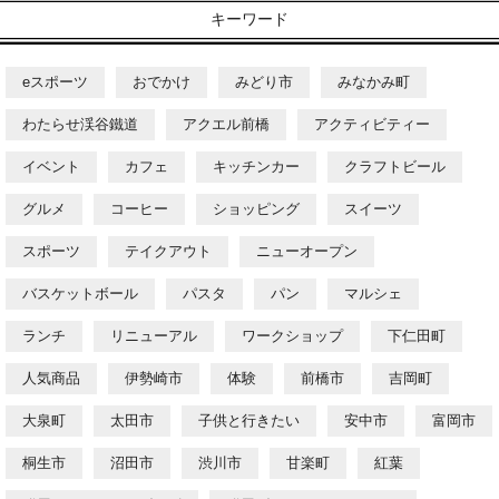
キーワード
eスポーツ
おでかけ
みどり市
みなかみ町
わたらせ渓谷鐵道
アクエル前橋
アクティビティー
イベント
カフェ
キッチンカー
クラフトビール
グルメ
コーヒー
ショッピング
スイーツ
スポーツ
テイクアウト
ニューオープン
バスケットボール
パスタ
パン
マルシェ
ランチ
リニューアル
ワークショップ
下仁田町
人気商品
伊勢崎市
体験
前橋市
吉岡町
大泉町
太田市
子供と行きたい
安中市
富岡市
桐生市
沼田市
渋川市
甘楽町
紅葉