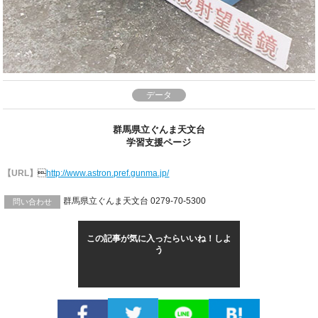
データ
群馬県立ぐんま天文台
学習支援ページ
【URL】

http://www.astron.pref.gunma.jp/
群馬県立ぐんま天文台 0279-70-5300
問い合わせ
この記事が気に入ったらいいね！しよ
う