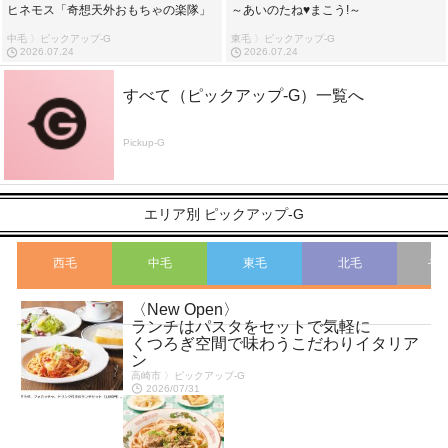
ヒネモス「奇想天外おもちゃの楽隊」
～あいのたね♥まこう!～
中毛 〉ピックアップ-G
東毛 〉ピックアップ-G
2026.07.24
2026.07.24
すべて（ピックアップ-G）一覧へ
Pickup-G
エリア別 ピックアップ-G
西毛
中毛
東毛
北毛
そ
〈New Open〉
こ
ランチはパスタをセットで気軽に
くつろぎ空間で味わうこだわりイタリア
ン
高崎市 〉ピックアップ-G
2026/07/31