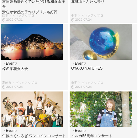
富岡製糸場近くでいただける和食＆洋
赤城山らんたん祭り
食
滑らか食感の手作りプリンも好評
西毛 〉ピックアップ-G
中毛 〉ピックアップ-G
2026.07.31
2026.07.24
〈Event〉
〈Event〉
OYAKO NATU FES
榛名湖花火大会
高崎市 〉ピックアップ-G
東毛 〉ピックアップ-G
2026.07.24
2026.07.24
〈Event〉
〈Event〉
午後のくつろぎ ワンコインコンサート
イルカ55周年コンサート