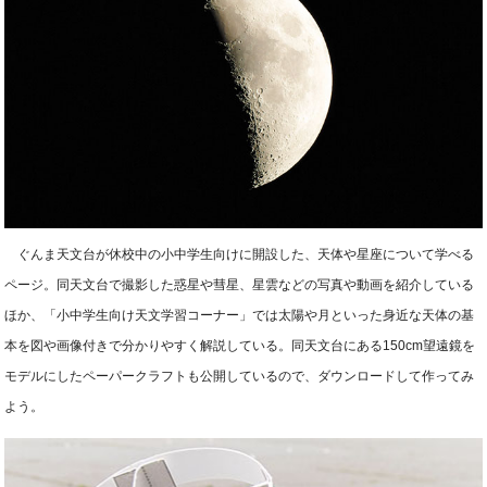
ぐんま天文台が休校中の小中学生向けに開設した、天体や星座について学べる
ページ。同天文台で撮影した惑星や彗星、星雲などの写真や動画を紹介している
ほか、「小中学生向け天文学習コーナー」では太陽や月といった身近な天体の基
本を図や画像付きで分かりやすく解説している。同天文台にある150cm望遠鏡を
モデルにしたペーパークラフトも公開しているので、ダウンロードして作ってみ
よう。