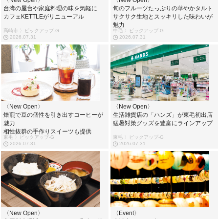
台湾の屋台や家庭料理の味を気軽に
旬のフルーツたっぷりの華やかタルト
カフェKETTLEがリニューアル
サクサク生地とスッキリした味わいが
魅力
高崎市 〉ピックアップ-G
中毛 〉ピックアップ-G
2026.07.31
2026.07.31
〈New Open〉
〈New Open〉
焙煎で豆の個性を引き出すコーヒーが
生活雑貨店の「ハンズ」が東毛初出店
魅力
猛暑対策グッズを豊富にラインアップ
相性抜群の手作りスイーツも提供
東毛 〉ピックアップ-G
東毛 〉ピックアップ-G
2026.07.31
2026.07.31
〈New Open〉
〈Event〉