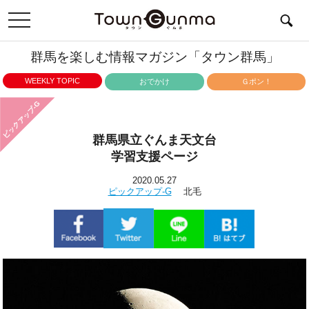
toggle
navigation
群馬を楽しむ情報マガジン「タウン群馬」
WEEKLY TOPIC
おでかけ
Ｇポン！
ピックアップ-G
群馬県立ぐんま天文台
学習支援ページ
2020.05.27
ピックアップ-G
北毛