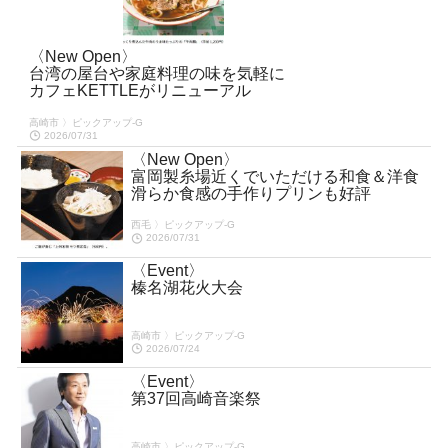
〈New Open〉
台湾の屋台や家庭料理の味を気軽に
カフェKETTLEがリニューアル
高崎市 〉ピックアップ-G
2026/07/31
〈New Open〉
富岡製糸場近くでいただける和食＆洋食
滑らか食感の手作りプリンも好評
西毛 〉ピックアップ-G
2026/07/31
〈Event〉
榛名湖花火大会
高崎市 〉ピックアップ-G
2026/07/24
〈Event〉
第37回高崎音楽祭
高崎市 〉ピックアップ-G