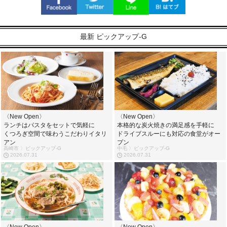
最新 ピックアップ-G
〈New Open〉
〈New Open〉
ランチはパスタをセットで気軽に
本格的な炭火焼きの満足感を手軽に
くつろぎ空間で味わうこだわりイタリ
ドライブスルーにも対応の食堂がオー
アン
プン
高崎市 〉ピックアップ-G
中毛 〉ピックアップ-G
2026.07.31
2026.07.31
〈New Open〉
〈New Open〉