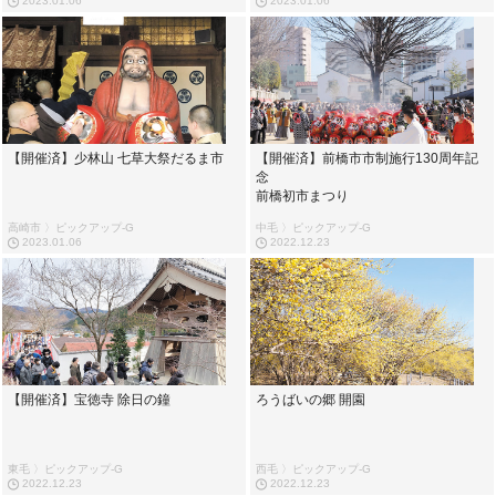
2023.01.06
2023.01.06
【開催済】少林山 七草大祭だるま市
【開催済】前橋市市制施行130周年記
念
前橋初市まつり
高崎市 〉ピックアップ-G
中毛 〉ピックアップ-G
2023.01.06
2022.12.23
【開催済】宝徳寺 除日の鐘
ろうばいの郷 開園
東毛 〉ピックアップ-G
西毛 〉ピックアップ-G
2022.12.23
2022.12.23