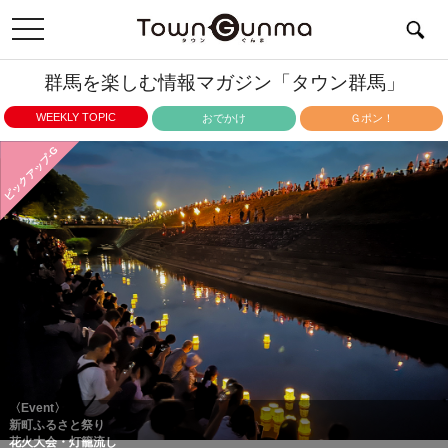
toggle
navigation
群馬を楽しむ情報マガジン「タウン群馬」
WEEKLY TOPIC
おでかけ
Ｇポン！
ピックアップ-G
〈Event〉
新町ふるさと祭り
花火大会・灯籠流し