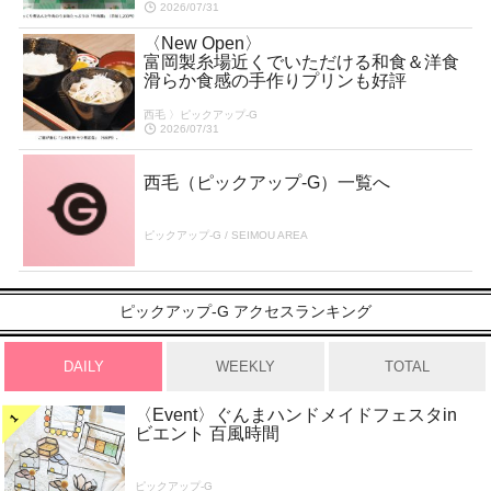
2026/07/31
〈New Open〉
富岡製糸場近くでいただける和食＆洋食
滑らか食感の手作りプリンも好評
西毛 〉ピックアップ-G
2026/07/31
西毛（ピックアップ-G）一覧へ
ピックアップ-G / SEIMOU AREA
ピックアップ-G アクセスランキング
DAILY
WEEKLY
TOTAL
〈Event〉ぐんまハンドメイドフェスタin
ビエント 百風時間
ピックアップ-G