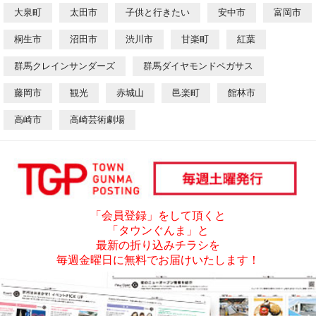
大泉町
太田市
子供と行きたい
安中市
富岡市
桐生市
沼田市
渋川市
甘楽町
紅葉
群馬クレインサンダーズ
群馬ダイヤモンドペガサス
藤岡市
観光
赤城山
邑楽町
館林市
高崎市
高崎芸術劇場
「会員登録」をして頂くと
「タウンぐんま」と
最新の折り込みチラシを
毎週金曜日に無料でお届けいたします！