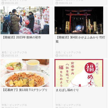
2023.01.20
2023.01.13
【開催済】2023年 館林の初市
【開催済】第4回 かがよふあかり 竹灯
籠
東毛 〉ピックアップ-G
北毛 〉ピックアップ-G
2023.01.13
2023.01.13
【応募終了】第13回 T-1グランプリ
まえばし福めぐり
中毛 〉ピックアップ-G
中毛 〉ピックアップ-G