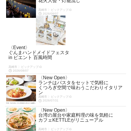
花火大会・灯籠流し
高崎市 〉ピックアップ-G
2026/08/07
〈Event〉
ぐんまハンドメイドフェスタ
in ビエント 百風時間
高崎市 〉ピックアップ-G
2026/08/07
〈New Open〉
ランチはパスタをセットで気軽に
くつろぎ空間で味わうこだわりイタリア
ン
高崎市 〉ピックアップ-G
2026/07/31
〈New Open〉
台湾の屋台や家庭料理の味を気軽に
カフェKETTLEがリニューアル
高崎市 〉ピックアップ-G