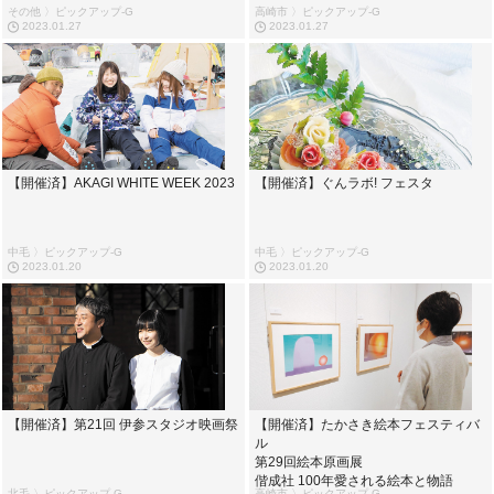
その他 〉ピックアップ-G
高崎市 〉ピックアップ-G
2023.01.27
2023.01.27
【開催済】AKAGI WHITE WEEK 2023
【開催済】ぐんラボ! フェスタ
中毛 〉ピックアップ-G
中毛 〉ピックアップ-G
2023.01.20
2023.01.20
【開催済】第21回 伊参スタジオ映画祭
【開催済】たかさき絵本フェスティバ
ル
第29回絵本原画展
偕成社 100年愛される絵本と物語
北毛 〉ピックアップ-G
高崎市 〉ピックアップ-G