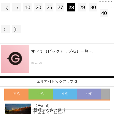
...
10
20
26
27
28
29
30
《
〈
40
〉
》
すべて（ピックアップ-G）一覧へ
Pickup-G
エリア別 ピックアップ-G
西毛
中毛
東毛
北毛
そ
〈Event〉
こ
新町ふるさと祭り