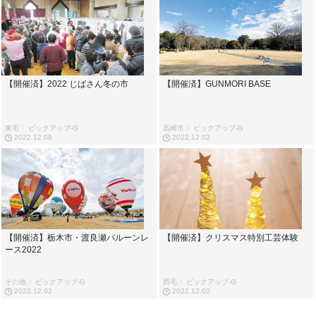
【開催済】2022 じばさん冬の市
【開催済】GUNMORI BASE
東毛 〉ピックアップ-G
高崎市 〉ピックアップ-G
2022.12.09
2022.12.02
【開催済】栃木市・渡良瀬バルーンレ
【開催済】クリスマス特別工芸体験
ース2022
その他 〉ピックアップ-G
西毛 〉ピックアップ-G
2022.12.02
2022.12.02
...
...
...