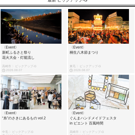
〈Event〉
〈Event〉
新町ふるさと祭り
桐生八木節まつり
花火大会・灯籠流し
高崎市 〉ピックアップ-G
東毛 〉ピックアップ-G
2026.08.07
2026.08.07
〈Event〉
〈Event〉
“糸”のさきにあるもの vol.2
ぐんまハンドメイドフェスタ
in ビエント 百風時間
中毛 〉ピックアップ-G
高崎市 〉ピックアップ-G