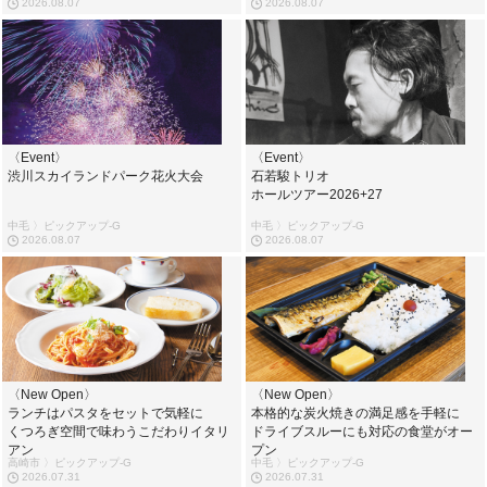
2026.08.07
2026.08.07
〈Event〉
〈Event〉
渋川スカイランドパーク花火大会
石若駿トリオ
ホールツアー2026+27
中毛 〉ピックアップ-G
中毛 〉ピックアップ-G
2026.08.07
2026.08.07
〈New Open〉
〈New Open〉
ランチはパスタをセットで気軽に
本格的な炭火焼きの満足感を手軽に
くつろぎ空間で味わうこだわりイタリ
ドライブスルーにも対応の食堂がオー
アン
プン
高崎市 〉ピックアップ-G
中毛 〉ピックアップ-G
2026.07.31
2026.07.31