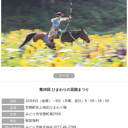
データ
第28回 ひまわりの花畑まつり
10月6日（金曜）～9日（月曜、祝日）9：00～16：00
日時
笠懸町吹上地区ひまわり畑
会場
みどり市笠懸町鹿2556
住所
観覧無料
料金
みどり市観光協会 0277-46-7289
問い合わせ