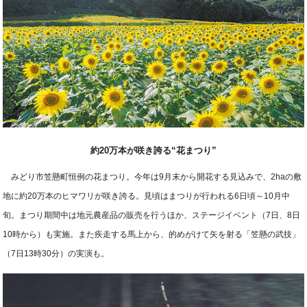
約20万本が咲き誇る“花まつり”
みどり市笠懸町恒例の花まつり。今年は9月末から開花する見込みで、2haの敷
地に約20万本のヒマワリが咲き誇る。見頃はまつりが行われる6日頃～10月中
旬。まつり期間中は地元農産品の販売を行うほか、ステージイベント（7日、8日
10時から）も実施。また疾走する馬上から、的めがけて矢を射る「笠懸の武技」
（7日13時30分）の実演も。