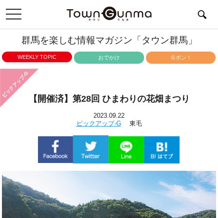
toggle
navigation
群馬を楽しむ情報マガジン「タウン群馬」
WEEKLY TOPIC
おでかけ
Ｇポン！
ピックアップ-G
【開催済】第28回 ひまわりの花畑まつり
2023.09.22
ピックアップ-G
東毛