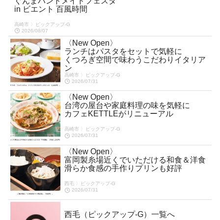
ぐんまハンドメイドフェスタ
in ビエント 百風時間
高崎市 〉ピックアップ-G
2026/08/07
〈New Open〉
ランチはパスタをセットで気軽に
くつろぎ空間で味わうこだわりイタリア
ン
高崎市 〉ピックアップ-G
2026/07/31
〈New Open〉
台湾の屋台や家庭料理の味を気軽に
カフェKETTLEがリニューアル
高崎市 〉ピックアップ-G
2026/07/31
〈New Open〉
富岡製糸場近くでいただける和食＆洋食
滑らか食感の手作りプリンも好評
西毛 〉ピックアップ-G
2026/07/31
西毛（ピックアップ-G）一覧へ