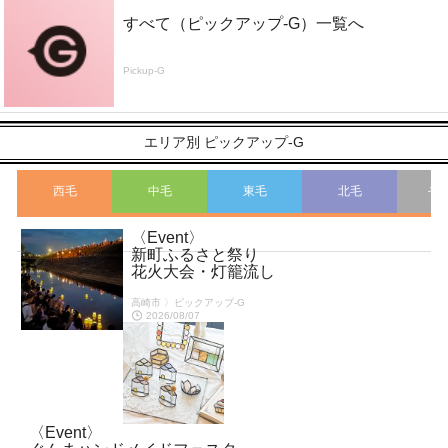
すべて（ピックアップ-G）一覧へ
Pickup-G
エリア別 ピックアップ-G
西毛
中毛
東毛
北毛
そ
〈Event〉
こ
新町ふるさと祭り
花火大会・灯籠流し
高崎市 〉ピックアップ-G
2026/08/07
〈Event〉