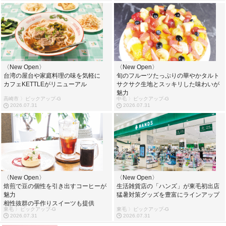
〈New Open〉
〈New Open〉
台湾の屋台や家庭料理の味を気軽に
旬のフルーツたっぷりの華やかタルト
カフェKETTLEがリニューアル
サクサク生地とスッキリした味わいが
魅力
高崎市 〉ピックアップ-G
中毛 〉ピックアップ-G
2026.07.31
2026.07.31
〈New Open〉
〈New Open〉
焙煎で豆の個性を引き出すコーヒーが
生活雑貨店の「ハンズ」が東毛初出店
魅力
猛暑対策グッズを豊富にラインアップ
相性抜群の手作りスイーツも提供
東毛 〉ピックアップ-G
東毛 〉ピックアップ-G
2026.07.31
2026.07.31