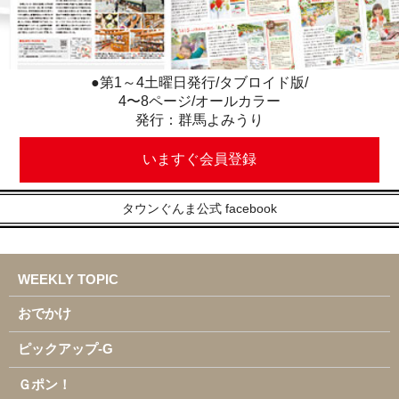
●第1～4土曜日発行/タブロイド版/
4〜8ページ/オールカラー
発行：群馬よみうり
いますぐ会員登録
タウンぐんま公式 facebook
WEEKLY TOPIC
おでかけ
ピックアップ-G
Ｇポン！