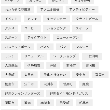
eスポーツ
おでかけ
みどり市
みなかみ町
わたらせ渓谷鐵道
アクエル前橋
アクティビティー
イベント
カフェ
キッチンカー
クラフトビール
グルメ
コーヒー
ショッピング
スイーツ
スポーツ
テイクアウト
ニューオープン
バスケットボール
パスタ
パン
マルシェ
ランチ
リニューアル
ワークショップ
下仁田町
人気商品
伊勢崎市
体験
前橋市
吉岡町
大泉町
太田市
子供と行きたい
安中市
富岡市
桐生市
沼田市
渋川市
甘楽町
紅葉
群馬クレインサンダーズ
群馬ダイヤモンドペガサス
藤岡市
観光
赤城山
邑楽町
館林市