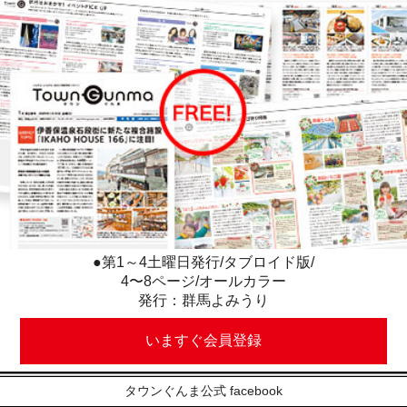
●第1～4土曜日発行/タブロイド版/
4〜8ページ/オールカラー
発行：群馬よみうり
いますぐ会員登録
タウンぐんま公式 facebook