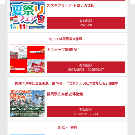
スズキアリーナ トヨナガ太田
有効期限
2026/08
おっ！値段異常大作戦！
ＢウェーブSHIRAI
有効期限
2026/08/01～2026/08/07
開館30周年記念企画展（第74回）「北米ジュラ紀の恐竜たち」開催中!
群馬県立自然史博物館
有効期限
2026/7/18～9/13
Gポン！特典