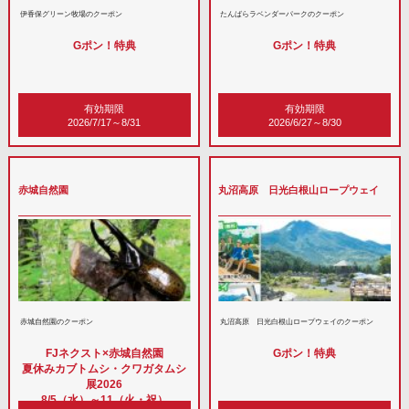
伊香保グリーン牧場のクーポン
たんばらラベンダーパークのクーポン
Gポン！特典
Gポン！特典
有効期限
有効期限
2026/7/17～8/31
2026/6/27～8/30
赤城自然園
丸沼高原 日光白根山ロープウェイ
赤城自然園のクーポン
丸沼高原 日光白根山ロープウェイのクーポン
FJネクスト×赤城自然園
Gポン！特典
夏休みカブトムシ・クワガタムシ
展2026
8/5（水）～11（火・祝）