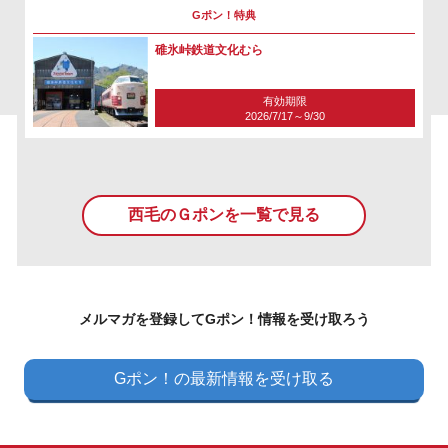
Gポン！特典
碓氷峠鉄道文化むら
有効期限
2026/7/17～9/30
西毛のＧポンを一覧で見る
メルマガを登録してGポン！情報を受け取ろう
Gポン！の最新情報を受け取る