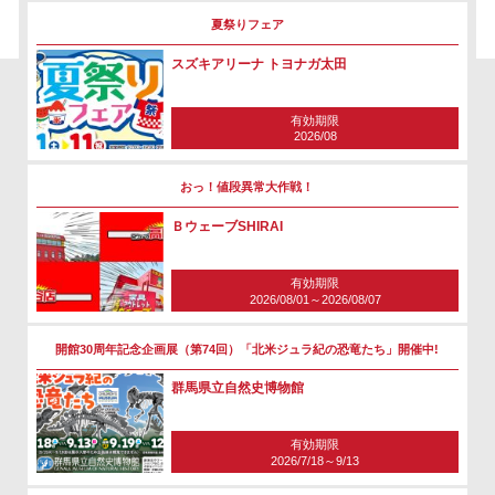
夏祭りフェア
スズキアリーナ トヨナガ太田
有効期限
2026/08
おっ！値段異常大作戦！
ＢウェーブSHIRAI
有効期限
2026/08/01～2026/08/07
開館30周年記念企画展（第74回）「北米ジュラ紀の恐竜たち」開催中!
群馬県立自然史博物館
有効期限
2026/7/18～9/13