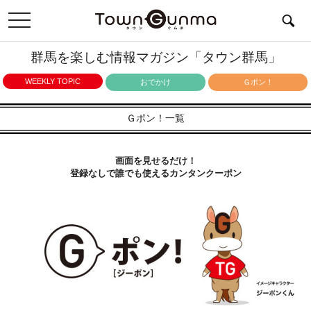
toggle
navigation
群馬を楽しむ情報マガジン「タウン群馬」
WEEKLY TOPIC
おでかけ
Ｇポン！
Ｇポン！一覧
画面を見せるだけ！
登録なしで誰でも使えるカンタンクーポン