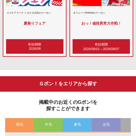
スズキアリーナ トヨナガ太田のクーポン
ＢウェーブSHIRAIのクーポン
夏祭りフェア
おっ！値段異常大作戦！
有効期限
有効期限
2026/08
2026/08/01～2026/08/07
Ｇポン！をエリアから探す
掲載中のお近くのGポン!を
探すことができます
西毛
中毛
東毛
北毛
そ