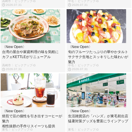
高崎市 〉ピックアップ-G
中毛 〉ピックアップ-G
2026.07.31
2026.07.31
〈New Open〉
〈New Open〉
台湾の屋台や家庭料理の味を気軽に
旬のフルーツたっぷりの華やかタルト
カフェKETTLEがリニューアル
サクサク生地とスッキリした味わいが
魅力
高崎市 〉ピックアップ-G
中毛 〉ピックアップ-G
2026.07.31
2026.07.31
〈New Open〉
〈New Open〉
焙煎で豆の個性を引き出すコーヒーが
生活雑貨店の「ハンズ」が東毛初出店
魅力
猛暑対策グッズを豊富にラインアップ
相性抜群の手作りスイーツも提供
東毛 〉ピックアップ-G
東毛 〉ピックアップ-G