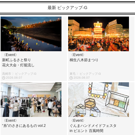
最新 ピックアップ-G
〈Event〉
〈Event〉
新町ふるさと祭り
桐生八木節まつり
花火大会・灯籠流し
高崎市 〉ピックアップ-G
東毛 〉ピックアップ-G
2026.08.07
2026.08.07
〈Event〉
〈Event〉
“糸”のさきにあるもの vol.2
ぐんまハンドメイドフェスタ
in ビエント 百風時間