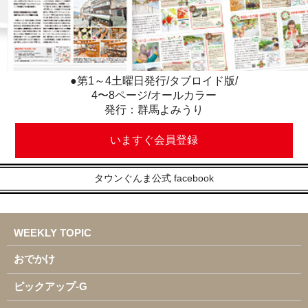
●第1～4土曜日発行/タブロイド版/
4〜8ページ/オールカラー
発行：群馬よみうり
いますぐ会員登録
タウンぐんま公式 facebook
WEEKLY TOPIC
おでかけ
ピックアップ-G