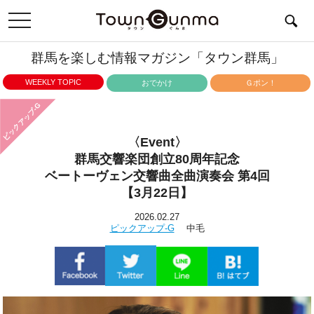
toggle
navigation
群馬を楽しむ情報マガジン「タウン群馬」
WEEKLY TOPIC
おでかけ
Ｇポン！
ピックアップ-G
〈Event〉
群馬交響楽団創立80周年記念
ベートーヴェン交響曲全曲演奏会 第4回
【3月22日】
2026.02.27
ピックアップ-G
中毛