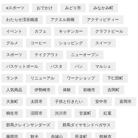
eスポーツ
おでかけ
みどり市
みなかみ町
わたらせ渓谷鐵道
アクエル前橋
アクティビティー
イベント
カフェ
キッチンカー
クラフトビール
グルメ
コーヒー
ショッピング
スイーツ
スポーツ
テイクアウト
ニューオープン
バスケットボール
パスタ
パン
マルシェ
ランチ
リニューアル
ワークショップ
下仁田町
人気商品
伊勢崎市
体験
前橋市
吉岡町
大泉町
太田市
子供と行きたい
安中市
富岡市
桐生市
沼田市
渋川市
甘楽町
紅葉
群馬クレインサンダーズ
群馬ダイヤモンドペガサス
藤岡市
観光
赤城山
邑楽町
館林市