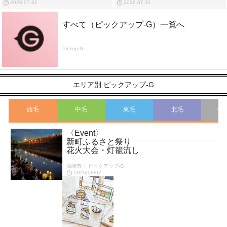
2026.07.31
2026.07.31
すべて（ピックアップ-G）一覧へ
Pickup-G
エリア別 ピックアップ-G
西毛
中毛
東毛
北毛
そ
〈Event〉
こ
新町ふるさと祭り
花火大会・灯籠流し
高崎市 〉ピックアップ-G
2026/08/07