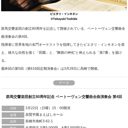
群馬交響楽団の創立80周年を記念して開催されている、ベートーヴェン交響曲全
曲演奏会の第4回。
指揮者に世界各地の名門オーケストラを指揮してきたピエタリ・インキネンを迎
え、雄大な自然を描く「田園」と、“舞踏の神化”と例えられる「第7番」を届け
る。
最終回の第5回（第616回定期演奏会）は3月28日に高崎で開催。
データ
群馬交響楽団創立80周年記念 ベートーヴェン交響曲全曲演奏会 第4回
3月22日（日曜）15：00開演
日時
昌賢学園まえばしホール
会場
前橋市南町3-62-1
住所
全席指定 S席5,000円、A席4,000円ほか
料金