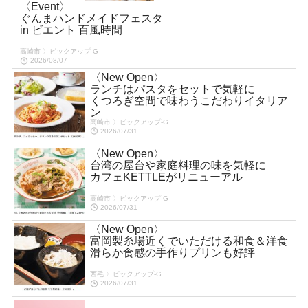
〈Event〉
ぐんまハンドメイドフェスタ
in ビエント 百風時間
高崎市 〉ピックアップ-G
2026/08/07
〈New Open〉
ランチはパスタをセットで気軽に
くつろぎ空間で味わうこだわりイタリア
ン
高崎市 〉ピックアップ-G
2026/07/31
〈New Open〉
台湾の屋台や家庭料理の味を気軽に
カフェKETTLEがリニューアル
高崎市 〉ピックアップ-G
2026/07/31
〈New Open〉
富岡製糸場近くでいただける和食＆洋食
滑らか食感の手作りプリンも好評
西毛 〉ピックアップ-G
2026/07/31