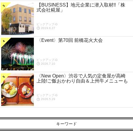
【BUSINESS】地元企業に潜入取材!!「株
式会社糀屋」
ピックアップ-G
2019.6.27
〈Event〉第70回 前橋花火大会
ピックアップ-G
2026.7.10
〈New Open〉渋谷で人気の定食屋が高崎
上陸!ご飯おかわり自由＆上州牛メニューも
ピックアップ-G
2026.5.29
キーワード