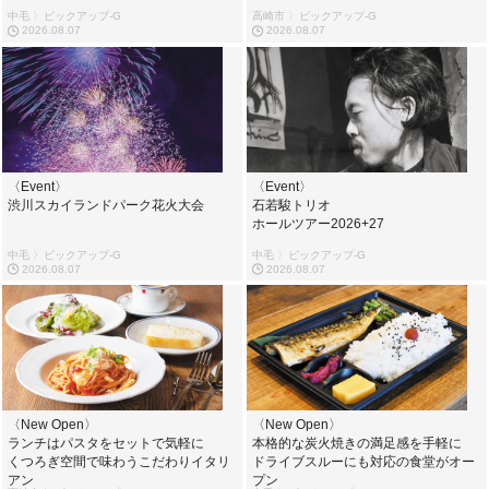
中毛 〉ピックアップ-G
高崎市 〉ピックアップ-G
2026.08.07
2026.08.07
〈Event〉
〈Event〉
渋川スカイランドパーク花火大会
石若駿トリオ
ホールツアー2026+27
中毛 〉ピックアップ-G
中毛 〉ピックアップ-G
2026.08.07
2026.08.07
〈New Open〉
〈New Open〉
ランチはパスタをセットで気軽に
本格的な炭火焼きの満足感を手軽に
くつろぎ空間で味わうこだわりイタリ
ドライブスルーにも対応の食堂がオー
アン
プン