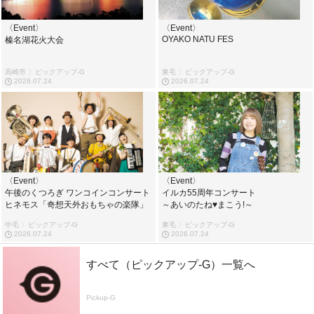
〈Event〉
〈Event〉
OYAKO NATU FES
榛名湖花火大会
高崎市 〉ピックアップ-G
東毛 〉ピックアップ-G
2026.07.24
2026.07.24
〈Event〉
〈Event〉
午後のくつろぎ ワンコインコンサート
イルカ55周年コンサート
ヒネモス「奇想天外おもちゃの楽隊」
～あいのたね♥まこう!～
中毛 〉ピックアップ-G
東毛 〉ピックアップ-G
2026.07.24
2026.07.24
すべて（ピックアップ-G）一覧へ
Pickup-G