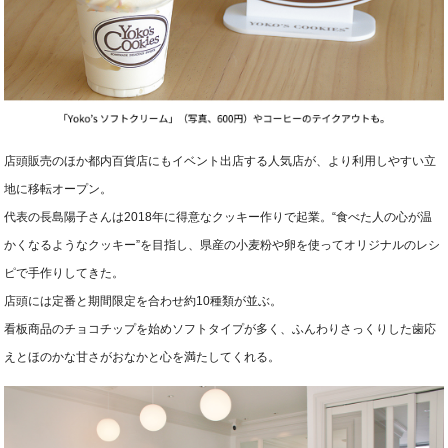
店頭販売のほか都内百貨店にもイベント出店する人気店が、より利用しやすい立
地に移転オープン。
代表の長島陽子さんは2018年に得意なクッキー作りで起業。“食べた人の心が温
かくなるようなクッキー”を目指し、県産の小麦粉や卵を使ってオリジナルのレシ
ピで手作りしてきた。
店頭には定番と期間限定を合わせ約10種類が並ぶ。
看板商品のチョコチップを始めソフトタイプが多く、ふんわりさっくりした歯応
えとほのかな甘さがおなかと心を満たしてくれる。