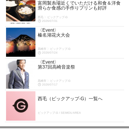
富岡製糸場近くでいただける和食＆洋食
滑らか食感の手作りプリンも好評
西毛 〉ピックアップ-G
2026/07/31
〈Event〉
榛名湖花火大会
高崎市 〉ピックアップ-G
2026/07/24
〈Event〉
第37回高崎音楽祭
高崎市 〉ピックアップ-G
2026/07/17
西毛（ピックアップ-G）一覧へ
ピックアップ-G / SEIMOU AREA