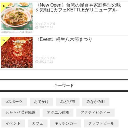
〈New Open〉台湾の屋台や家庭料理の味
を気軽にカフェKETTLEがリニューアル
ピックアップ-G
2026.7.31
〈Event〉桐生八木節まつり
ピックアップ-G
2025.7.25
キーワード
eスポーツ
おでかけ
みどり市
みなかみ町
わたらせ渓谷鐵道
アクエル前橋
アクティビティー
イベント
カフェ
キッチンカー
クラフトビール