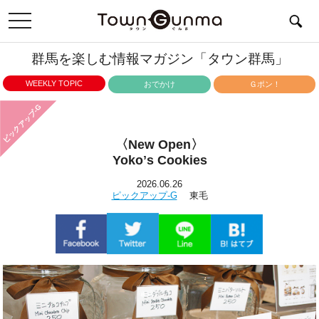
toggle
navigation
群馬を楽しむ情報マガジン「タウン群馬」
WEEKLY TOPIC
おでかけ
Ｇポン！
ピックアップ-G
〈New Open〉
Yokoʼs Cookies
2026.06.26
ピックアップ-G
東毛