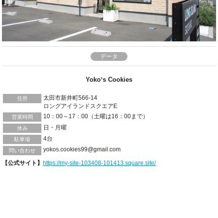
データ
Yokoʼs Cookies
太田市新井町566-14
住所
ロングアイランドスクエアE
10：00～17：00（土曜は16：00まで）
営業時間
日・月曜
休み
4台
駐車場
yokos.cookies99@gmail.com
問い合わせ
【公式サイト】
https://my-site-103408-101413.square.site/