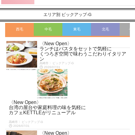
エリア別 ピックアップ-G
西毛
中毛
東毛
北毛
そ
〈New Open〉
こ
ランチはパスタをセットで気軽に
くつろぎ空間で味わうこだわりイタリア
ン
高崎市 〉ピックアップ-G
2026/07/31
〈New Open〉
台湾の屋台や家庭料理の味を気軽に
カフェKETTLEがリニューアル
高崎市 〉ピックアップ-G
2026/07/31
〈New Open〉