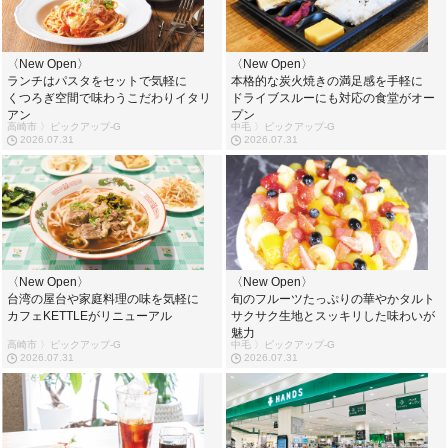
〈New Open〉
〈New Open〉
ランチはパスタをセットで気軽に
本格的な炭火焼きの満足感を手軽に
くつろぎ空間で味わうこだわりイタリ
ドライブスルーにも対応の食堂がオー
アン
プン
高崎市 〉ピックアップ-G
中毛 〉ピックアップ-G
2026.07.31
2026.07.31
〈New Open〉
〈New Open〉
台湾の屋台や家庭料理の味を気軽に
旬のフルーツたっぷりの華やかタルト
カフェKETTLEがリニューアル
サクサク生地とスッキリした味わいが
魅力
高崎市 〉ピックアップ-G
中毛 〉ピックアップ-G
2026.07.31
2026.07.31