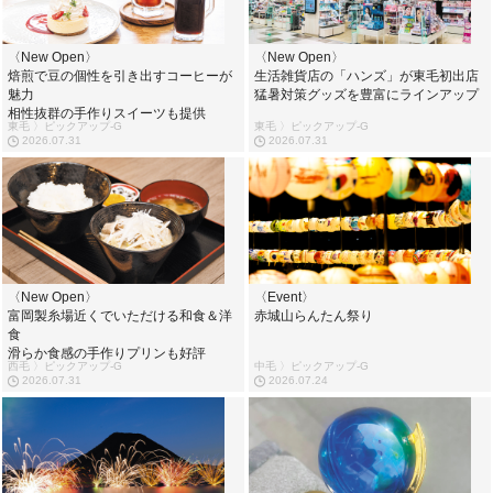
〈New Open〉
〈New Open〉
焙煎で豆の個性を引き出すコーヒーが
生活雑貨店の「ハンズ」が東毛初出店
魅力
猛暑対策グッズを豊富にラインアップ
相性抜群の手作りスイーツも提供
東毛 〉ピックアップ-G
東毛 〉ピックアップ-G
2026.07.31
2026.07.31
〈New Open〉
〈Event〉
富岡製糸場近くでいただける和食＆洋
赤城山らんたん祭り
食
滑らか食感の手作りプリンも好評
西毛 〉ピックアップ-G
中毛 〉ピックアップ-G
2026.07.31
2026.07.24