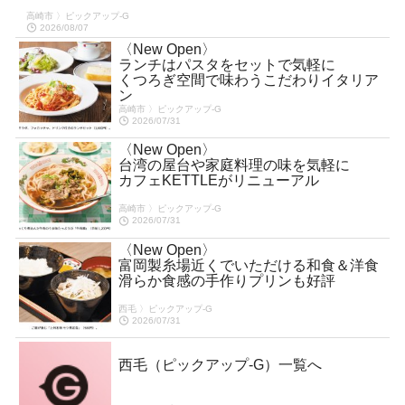
高崎市 〉ピックアップ-G
2026/08/07
〈New Open〉
ランチはパスタをセットで気軽に
くつろぎ空間で味わうこだわりイタリア
ン
高崎市 〉ピックアップ-G
2026/07/31
〈New Open〉
台湾の屋台や家庭料理の味を気軽に
カフェKETTLEがリニューアル
高崎市 〉ピックアップ-G
2026/07/31
〈New Open〉
富岡製糸場近くでいただける和食＆洋食
滑らか食感の手作りプリンも好評
西毛 〉ピックアップ-G
2026/07/31
西毛（ピックアップ-G）一覧へ