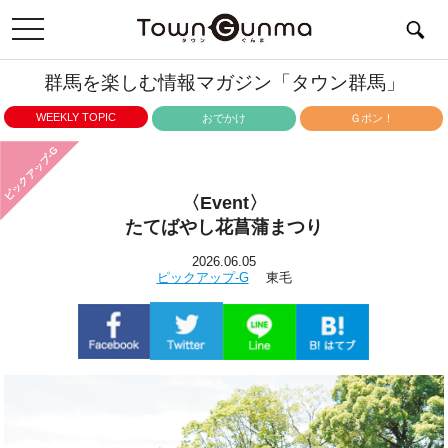
toggle
navigation
群馬を楽しむ情報マガジン「タウン群馬」
WEEKLY TOPIC
おでかけ
Ｇポン！
ピックアップ-G
〈Event〉
たてばやし花菖蒲まつり
2026.06.05
ピックアップ-G
東毛