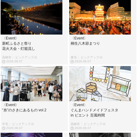
〈Event〉
〈Event〉
新町ふるさと祭り
桐生八木節まつり
花火大会・灯籠流し
高崎市 〉ピックアップ-G
東毛 〉ピックアップ-G
2026.08.07
2026.08.07
〈Event〉
〈Event〉
“糸”のさきにあるもの vol.2
ぐんまハンドメイドフェスタ
in ビエント 百風時間
中毛 〉ピックアップ-G
高崎市 〉ピックアップ-G
2026.08.07
2026.08.07