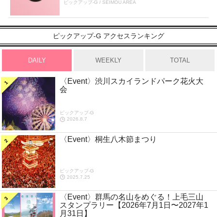
ピックアップ-G / SEIMOU AREA
ピックアップ-G アクセスランキング
DAILY
WEEKLY
TOTAL
〈Event〉渋川スカイランドパーク花火大
会
ピックアップ-G
2026.8.7
〈Event〉桐生八木節まつり
ピックアップ-G
2025.7.25
〈Event〉群馬の名山をめぐる！上毛三山
スタンプラリー【2026年7月1日〜2027年1
月31日】