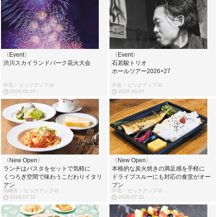
〈Event〉
〈Event〉
渋川スカイランドパーク花火大会
石若駿トリオ
ホールツアー2026+27
中毛 〉ピックアップ-G
中毛 〉ピックアップ-G
2026.08.07
2026.08.07
〈New Open〉
〈New Open〉
ランチはパスタをセットで気軽に
本格的な炭火焼きの満足感を手軽に
くつろぎ空間で味わうこだわりイタリ
ドライブスルーにも対応の食堂がオー
アン
プン
高崎市 〉ピックアップ-G
中毛 〉ピックアップ-G
2026.07.31
2026.07.31