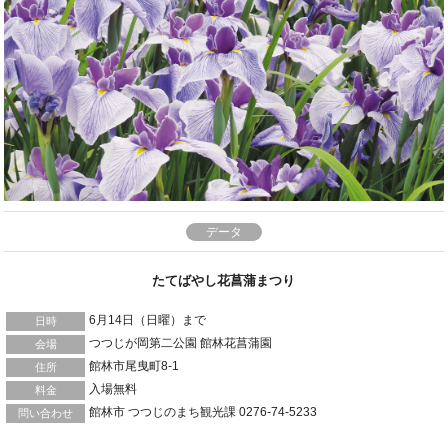
データ
たてばやし花菖蒲まつり
6月14日（日曜）まで
日時
つつじが岡第二公園 館林花菖蒲園
会場
館林市尾曳町8-1
住所
入場無料
料金
館林市 つつじのまち観光課 0276-74-5233
問い合わせ