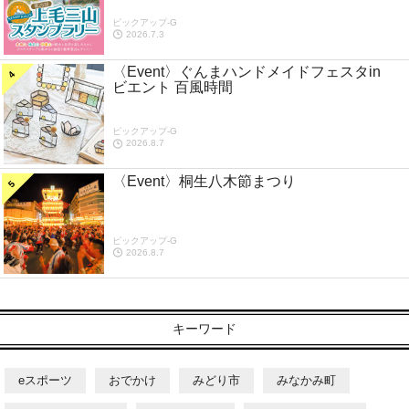
ピックアップ-G
2026.7.3
〈Event〉ぐんまハンドメイドフェスタin
ビエント 百風時間
ピックアップ-G
2026.8.7
〈Event〉桐生八木節まつり
ピックアップ-G
2026.8.7
キーワード
eスポーツ
おでかけ
みどり市
みなかみ町