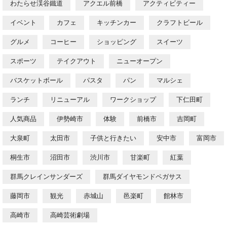
わたらせ渓谷鐵道
アクエル前橋
アクティビティー
イベント
カフェ
キッチンカー
クラフトビール
グルメ
コーヒー
ショッピング
スイーツ
スポーツ
テイクアウト
ニューオープン
バスケットボール
パスタ
パン
マルシェ
ランチ
リニューアル
ワークショップ
下仁田町
人気商品
伊勢崎市
体験
前橋市
吉岡町
大泉町
太田市
子供と行きたい
安中市
富岡市
桐生市
沼田市
渋川市
甘楽町
紅葉
群馬クレインサンダーズ
群馬ダイヤモンドペガサス
藤岡市
観光
赤城山
邑楽町
館林市
高崎市
高崎芸術劇場