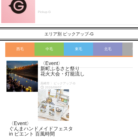
Pickup-G
エリア別 ピックアップ-G
西毛
中毛
東毛
北毛
そ
〈Event〉
こ
新町ふるさと祭り
花火大会・灯籠流し
高崎市 〉ピックアップ-G
2026/08/07
〈Event〉
ぐんまハンドメイドフェスタ
in ビエント 百風時間