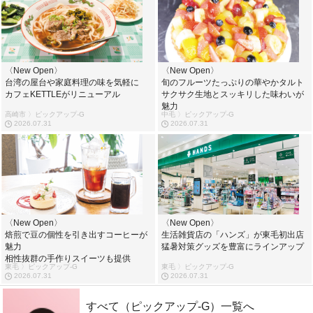
〈New Open〉
〈New Open〉
台湾の屋台や家庭料理の味を気軽に
旬のフルーツたっぷりの華やかタルト
カフェKETTLEがリニューアル
サクサク生地とスッキリした味わいが
魅力
高崎市 〉ピックアップ-G
中毛 〉ピックアップ-G
2026.07.31
2026.07.31
〈New Open〉
〈New Open〉
焙煎で豆の個性を引き出すコーヒーが
生活雑貨店の「ハンズ」が東毛初出店
魅力
猛暑対策グッズを豊富にラインアップ
相性抜群の手作りスイーツも提供
東毛 〉ピックアップ-G
東毛 〉ピックアップ-G
2026.07.31
2026.07.31
すべて（ピックアップ-G）一覧へ