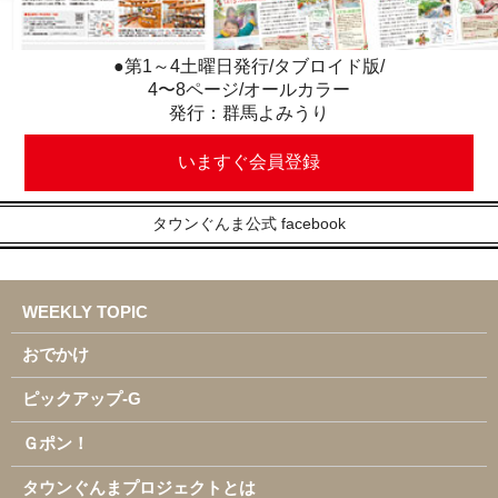
●第1～4土曜日発行/タブロイド版/
4〜8ページ/オールカラー
発行：群馬よみうり
いますぐ会員登録
タウンぐんま公式 facebook
WEEKLY TOPIC
おでかけ
ピックアップ-G
Ｇポン！
タウンぐんまプロジェクトとは