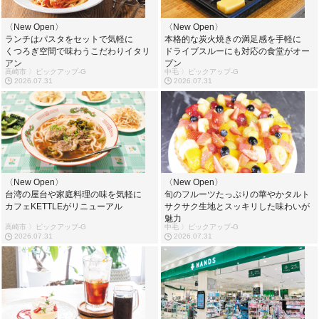
〈New Open〉
〈New Open〉
ランチはパスタをセットで気軽に
本格的な炭火焼きの満足感を手軽に
くつろぎ空間で味わうこだわりイタリ
ドライブスルーにも対応の食堂がオー
アン
プン
高崎市 〉ピックアップ-G
中毛 〉ピックアップ-G
2026.07.31
2026.07.31
〈New Open〉
〈New Open〉
台湾の屋台や家庭料理の味を気軽に
旬のフルーツたっぷりの華やかタルト
カフェKETTLEがリニューアル
サクサク生地とスッキリした味わいが
魅力
高崎市 〉ピックアップ-G
中毛 〉ピックアップ-G
2026.07.31
2026.07.31