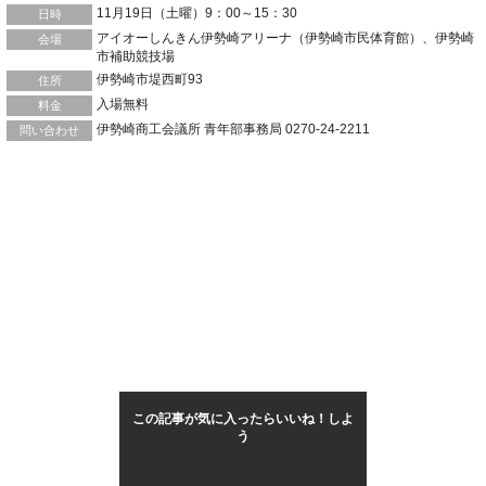
11月19日（土曜）9：00～15：30
日時
アイオーしんきん伊勢崎アリーナ（伊勢崎市民体育館）、伊勢崎
会場
市補助競技場
伊勢崎市堤西町93
住所
入場無料
料金
伊勢崎商工会議所 青年部事務局 0270-24-2211
問い合わせ
この記事が気に入ったらいいね！しよ
う