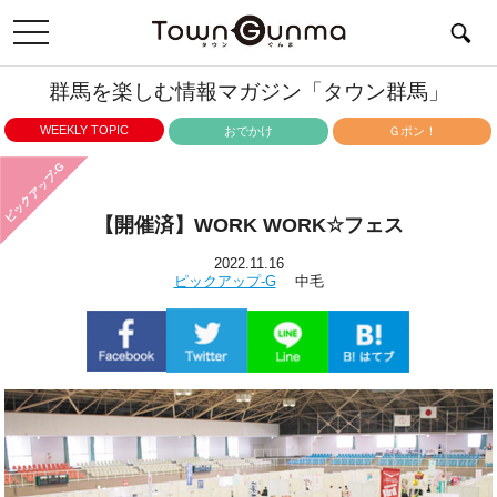
toggle
navigation
群馬を楽しむ情報マガジン「タウン群馬」
WEEKLY TOPIC
おでかけ
Ｇポン！
ピックアップ-G
【開催済】WORK WORK☆フェス
2022.11.16
ピックアップ-G
中毛