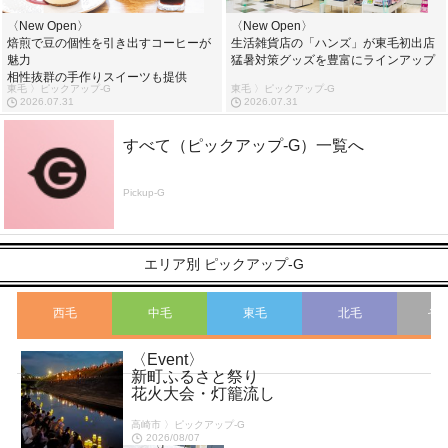
〈New Open〉
〈New Open〉
焙煎で豆の個性を引き出すコーヒーが
生活雑貨店の「ハンズ」が東毛初出店
魅力
猛暑対策グッズを豊富にラインアップ
相性抜群の手作りスイーツも提供
東毛 〉ピックアップ-G
東毛 〉ピックアップ-G
2026.07.31
2026.07.31
すべて（ピックアップ-G）一覧へ
Pickup-G
エリア別 ピックアップ-G
西毛
中毛
東毛
北毛
そ
〈Event〉
こ
新町ふるさと祭り
花火大会・灯籠流し
高崎市 〉ピックアップ-G
2026/08/07