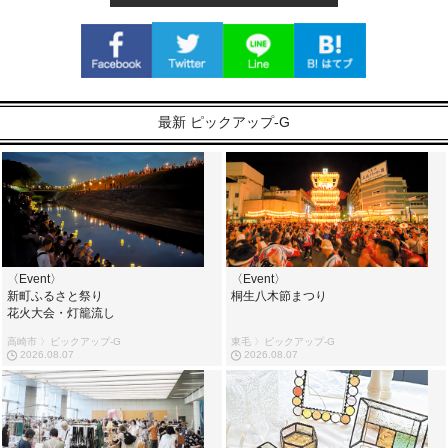
最新 ピックアップ-G
〈Event〉
〈Event〉
新町ふるさと祭り
桐生八木節まつり
花火大会・灯籠流し
高崎市 〉ピックアップ-G
東毛 〉ピックアップ-G
2026.08.07
2026.08.07