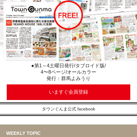
●第1～4土曜日発行/タブロイド版/
4〜8ページ/オールカラー
発行：群馬よみうり
いますぐ会員登録
タウンぐんま公式 facebook
WEEKLY TOPIC