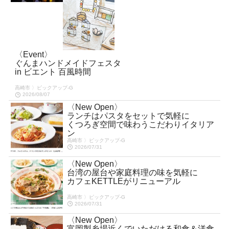
〈Event〉
ぐんまハンドメイドフェスタ
in ビエント 百風時間
高崎市 〉ピックアップ-G
2026/08/07
〈New Open〉
ランチはパスタをセットで気軽に
くつろぎ空間で味わうこだわりイタリア
ン
高崎市 〉ピックアップ-G
2026/07/31
〈New Open〉
台湾の屋台や家庭料理の味を気軽に
カフェKETTLEがリニューアル
高崎市 〉ピックアップ-G
2026/07/31
〈New Open〉
富岡製糸場近くでいただける和食＆洋食