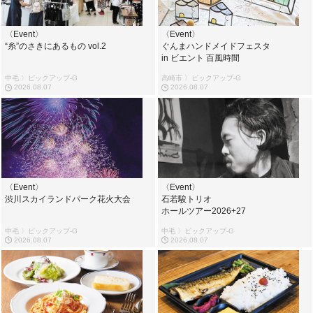
〈Event〉
〈Event〉
“糸”のさきにあるもの vol.2
ぐんまハンドメイドフェスタ
in ビエント 百風時間
中毛 〉ピックアップ-G
高崎市 〉ピックアップ-G
2026.08.07
2026.08.07
〈Event〉
〈Event〉
渋川スカイランドパーク花火大会
石若駿トリオ
ホールツアー2026+27
中毛 〉ピックアップ-G
中毛 〉ピックアップ-G
2026.08.07
2026.08.07