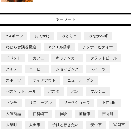
キーワード
eスポーツ
おでかけ
みどり市
みなかみ町
わたらせ渓谷鐵道
アクエル前橋
アクティビティー
イベント
カフェ
キッチンカー
クラフトビール
グルメ
コーヒー
ショッピング
スイーツ
スポーツ
テイクアウト
ニューオープン
バスケットボール
パスタ
パン
マルシェ
ランチ
リニューアル
ワークショップ
下仁田町
人気商品
伊勢崎市
体験
前橋市
吉岡町
大泉町
太田市
子供と行きたい
安中市
富岡市