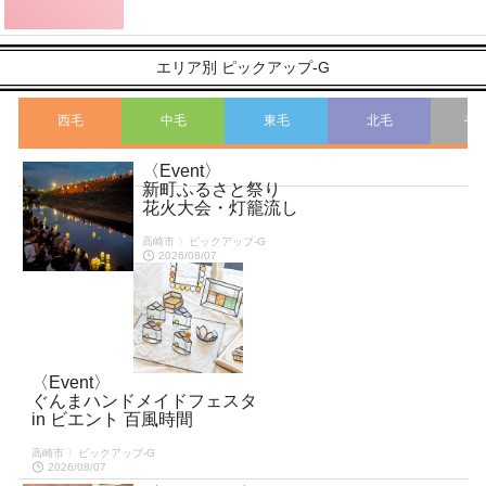
エリア別 ピックアップ-G
西毛
中毛
東毛
北毛
そ
〈Event〉
こ
新町ふるさと祭り
花火大会・灯籠流し
高崎市 〉ピックアップ-G
2026/08/07
〈Event〉
ぐんまハンドメイドフェスタ
in ビエント 百風時間
高崎市 〉ピックアップ-G
2026/08/07