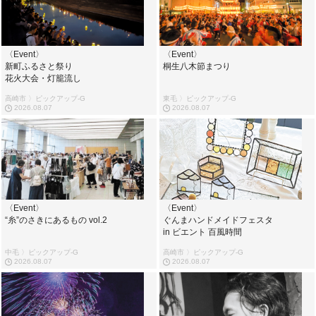
〈Event〉
〈Event〉
新町ふるさと祭り
桐生八木節まつり
花火大会・灯籠流し
高崎市 〉ピックアップ-G
東毛 〉ピックアップ-G
2026.08.07
2026.08.07
〈Event〉
〈Event〉
“糸”のさきにあるもの vol.2
ぐんまハンドメイドフェスタ
in ビエント 百風時間
中毛 〉ピックアップ-G
高崎市 〉ピックアップ-G
2026.08.07
2026.08.07