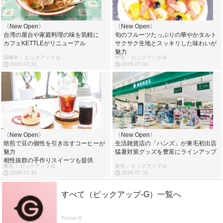
〈New Open〉
〈New Open〉
台湾の屋台や家庭料理の味を気軽に
旬のフルーツたっぷりの華やかタルト
カフェKETTLEがリニューアル
サクサク生地とスッキリした味わいが
魅力
高崎市 〉ピックアップ-G
中毛 〉ピックアップ-G
2026.07.31
2026.07.31
〈New Open〉
〈New Open〉
焙煎で豆の個性を引き出すコーヒーが
生活雑貨店の「ハンズ」が東毛初出店
魅力
猛暑対策グッズを豊富にラインアップ
相性抜群の手作りスイーツも提供
東毛 〉ピックアップ-G
東毛 〉ピックアップ-G
2026.07.31
2026.07.31
すべて（ピックアップ-G）一覧へ
Pickup-G