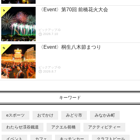
〈Event〉第70回 前橋花火大会
ピックアップ-G
2026.7.10
〈Event〉桐生八木節まつり
ピックアップ-G
2026.8.7
キーワード
eスポーツ
おでかけ
みどり市
みなかみ町
わたらせ渓谷鐵道
アクエル前橋
アクティビティー
イベント
カフェ
キッチンカー
クラフトビール