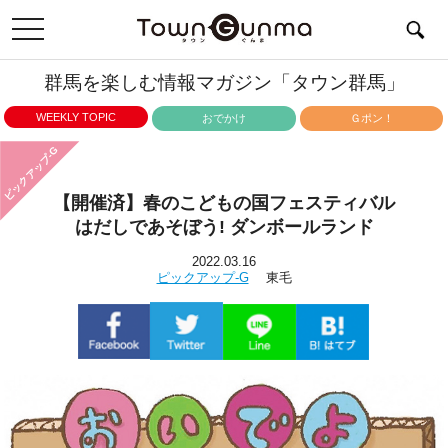
toggle
navigation
群馬を楽しむ情報マガジン「タウン群馬」
WEEKLY TOPIC
おでかけ
Ｇポン！
ピックアップ-G
【開催済】春のこどもの国フェスティバル
はだしであそぼう! ダンボールランド
2022.03.16
ピックアップ-G
東毛