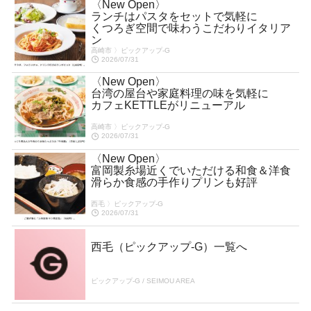
〈New Open〉
ランチはパスタをセットで気軽に
くつろぎ空間で味わうこだわりイタリア
ン
高崎市 〉ピックアップ-G
2026/07/31
〈New Open〉
台湾の屋台や家庭料理の味を気軽に
カフェKETTLEがリニューアル
高崎市 〉ピックアップ-G
2026/07/31
〈New Open〉
富岡製糸場近くでいただける和食＆洋食
滑らか食感の手作りプリンも好評
西毛 〉ピックアップ-G
2026/07/31
西毛（ピックアップ-G）一覧へ
ピックアップ-G / SEIMOU AREA