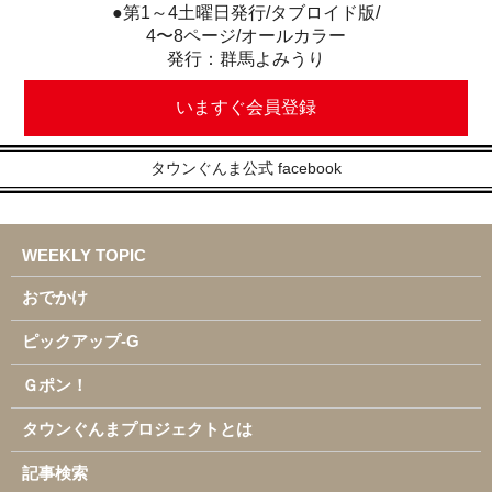
●第1～4土曜日発行/タブロイド版/
4〜8ページ/オールカラー
発行：群馬よみうり
いますぐ会員登録
タウンぐんま公式 facebook
WEEKLY TOPIC
おでかけ
ピックアップ-G
Ｇポン！
タウンぐんまプロジェクトとは
記事検索