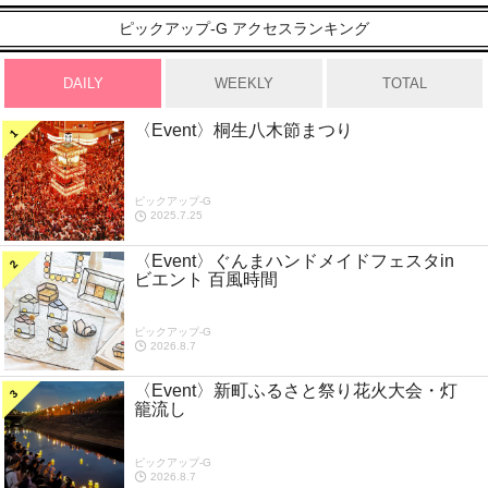
ピックアップ-G アクセスランキング
DAILY
WEEKLY
TOTAL
〈Event〉桐生八木節まつり
ピックアップ-G
2025.7.25
〈Event〉ぐんまハンドメイドフェスタin
ビエント 百風時間
ピックアップ-G
2026.8.7
〈Event〉新町ふるさと祭り花火大会・灯
籠流し
ピックアップ-G
2026.8.7