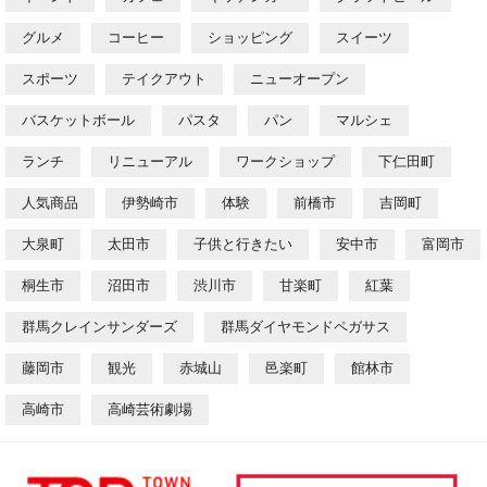
グルメ
コーヒー
ショッピング
スイーツ
スポーツ
テイクアウト
ニューオープン
バスケットボール
パスタ
パン
マルシェ
ランチ
リニューアル
ワークショップ
下仁田町
人気商品
伊勢崎市
体験
前橋市
吉岡町
大泉町
太田市
子供と行きたい
安中市
富岡市
桐生市
沼田市
渋川市
甘楽町
紅葉
群馬クレインサンダーズ
群馬ダイヤモンドペガサス
藤岡市
観光
赤城山
邑楽町
館林市
高崎市
高崎芸術劇場