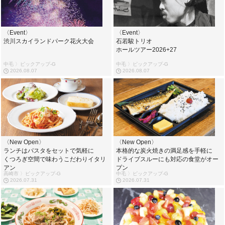
〈Event〉
〈Event〉
渋川スカイランドパーク花火大会
石若駿トリオ
ホールツアー2026+27
中毛 〉ピックアップ-G
中毛 〉ピックアップ-G
2026.08.07
2026.08.07
〈New Open〉
〈New Open〉
ランチはパスタをセットで気軽に
本格的な炭火焼きの満足感を手軽に
くつろぎ空間で味わうこだわりイタリ
ドライブスルーにも対応の食堂がオー
アン
プン
高崎市 〉ピックアップ-G
中毛 〉ピックアップ-G
2026.07.31
2026.07.31