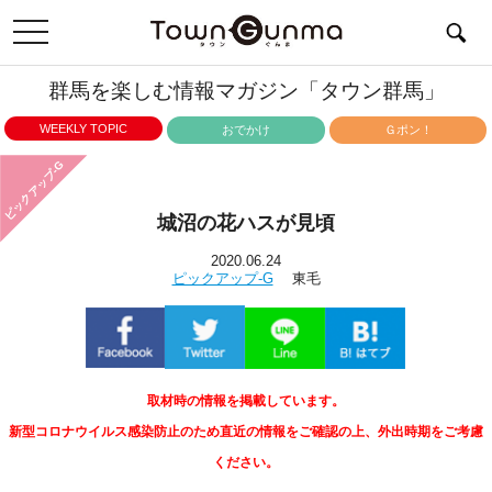
toggle
navigation
群馬を楽しむ情報マガジン「タウン群馬」
WEEKLY TOPIC
おでかけ
Ｇポン！
ピックアップ-G
城沼の花ハスが見頃
2020.06.24
ピックアップ-G
東毛
取材時の情報を掲載しています。
新型コロナウイルス感染防止のため直近の情報をご確認の上、外出時期をご考慮
ください。