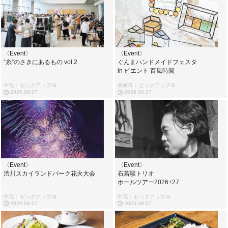
〈Event〉
〈Event〉
“糸”のさきにあるもの vol.2
ぐんまハンドメイドフェスタ
in ビエント 百風時間
中毛 〉ピックアップ-G
高崎市 〉ピックアップ-G
2026.08.07
2026.08.07
〈Event〉
〈Event〉
渋川スカイランドパーク花火大会
石若駿トリオ
ホールツアー2026+27
中毛 〉ピックアップ-G
中毛 〉ピックアップ-G
2026.08.07
2026.08.07