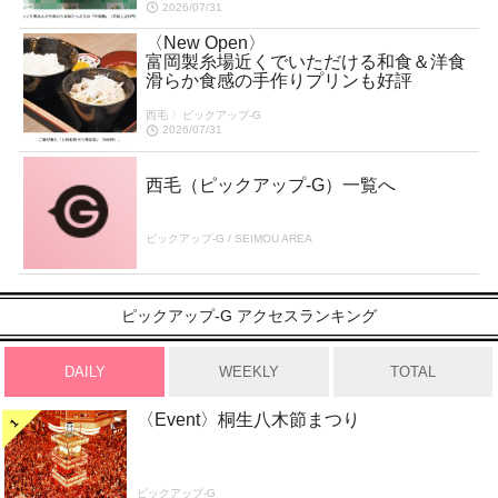
2026/07/31
〈New Open〉
富岡製糸場近くでいただける和食＆洋食
滑らか食感の手作りプリンも好評
西毛 〉ピックアップ-G
2026/07/31
西毛（ピックアップ-G）一覧へ
ピックアップ-G / SEIMOU AREA
ピックアップ-G アクセスランキング
DAILY
WEEKLY
TOTAL
〈Event〉桐生八木節まつり
ピックアップ-G