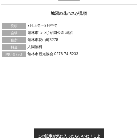
城沼の花ハスが見頃
7月上旬～8月中旬
見頃
館林市つつじが岡公園 城沼
会場
館林市花山町3278
住所
入園無料
料金
館林市観光協会 0276-74-5233
問い合わせ
この記事が気に入ったらいいね！しよ