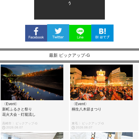
う
最新 ピックアップ-G
〈Event〉
〈Event〉
新町ふるさと祭り
桐生八木節まつり
花火大会・灯籠流し
高崎市 〉ピックアップ-G
東毛 〉ピックアップ-G
2026.08.07
2026.08.07