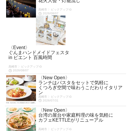
花火大会・灯籠流し
高崎市 〉ピックアップ-G
2026/08/07
〈Event〉
ぐんまハンドメイドフェスタ
in ビエント 百風時間
高崎市 〉ピックアップ-G
2026/08/07
〈New Open〉
ランチはパスタをセットで気軽に
くつろぎ空間で味わうこだわりイタリア
ン
高崎市 〉ピックアップ-G
2026/07/31
〈New Open〉
台湾の屋台や家庭料理の味を気軽に
カフェKETTLEがリニューアル
高崎市 〉ピックアップ-G