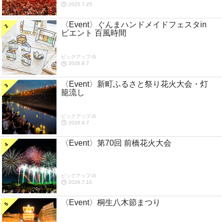
2025.7.25
〈Event〉ぐんまハンドメイドフェスタin
ビエント 百風時間
ピックアップ-G
2026.8.7
〈Event〉新町ふるさと祭り花火大会・灯
籠流し
ピックアップ-G
2026.8.7
〈Event〉第70回 前橋花火大会
ピックアップ-G
2026.7.10
〈Event〉桐生八木節まつり