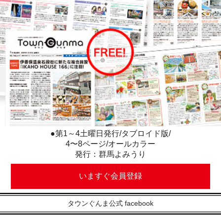
●第1～4土曜日発行/タブロイド版/
4〜8ページ/オールカラー
発行：群馬よみうり
いますぐ会員登録
タウンぐんま公式 facebook