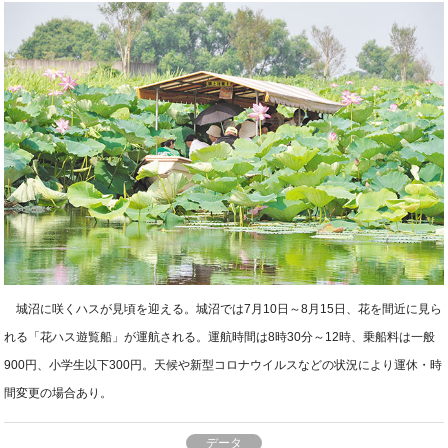
城沼に咲くハスが見頃を迎える。城沼では7月10日～8月15日、花を間近に見ら
れる「花ハス遊覧船」が運航される。運航時間は8時30分～12時、乗船料は一般
900円、小学生以下300円。天候や新型コロナウイルスなどの状況により運休・時
間変更の場合あり。
データ