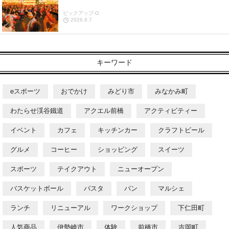
ピックアップ-G
2026.8.7
キーワード
eスポーツ
おでかけ
みどり市
みなかみ町
わたらせ渓谷鐵道
アクエル前橋
アクティビティー
イベント
カフェ
キッチンカー
クラフトビール
グルメ
コーヒー
ショッピング
スイーツ
スポーツ
テイクアウト
ニューオープン
バスケットボール
パスタ
パン
マルシェ
ランチ
リニューアル
ワークショップ
下仁田町
人気商品
伊勢崎市
体験
前橋市
吉岡町