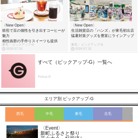
〈New Open〉
〈New Open〉
焙煎で豆の個性を引き出すコーヒーが
生活雑貨店の「ハンズ」が東毛初出店
魅力
猛暑対策グッズを豊富にラインアップ
相性抜群の手作りスイーツも提供
東毛 〉ピックアップ-G
東毛 〉ピックアップ-G
2026.07.31
2026.07.31
すべて（ピックアップ-G）一覧へ
Pickup-G
エリア別 ピックアップ-G
西毛
中毛
東毛
北毛
そ
〈Event〉
こ
新町ふるさと祭り