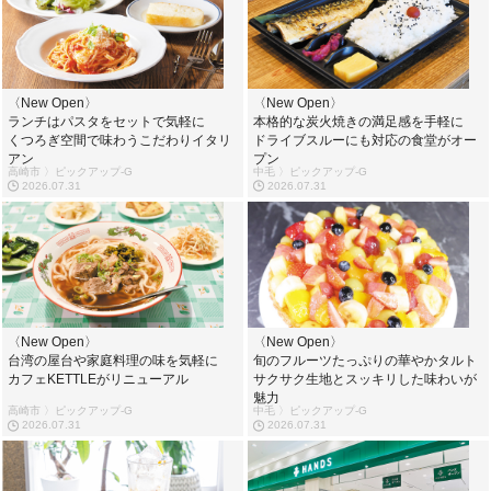
〈New Open〉
〈New Open〉
ランチはパスタをセットで気軽に
本格的な炭火焼きの満足感を手軽に
くつろぎ空間で味わうこだわりイタリ
ドライブスルーにも対応の食堂がオー
アン
プン
高崎市 〉ピックアップ-G
中毛 〉ピックアップ-G
2026.07.31
2026.07.31
〈New Open〉
〈New Open〉
台湾の屋台や家庭料理の味を気軽に
旬のフルーツたっぷりの華やかタルト
カフェKETTLEがリニューアル
サクサク生地とスッキリした味わいが
魅力
高崎市 〉ピックアップ-G
中毛 〉ピックアップ-G
2026.07.31
2026.07.31