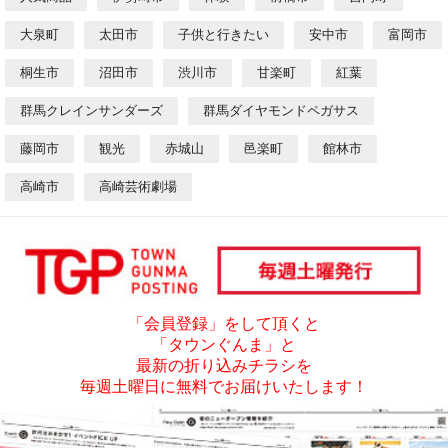
大泉町
太田市
子供と行きたい
安中市
富岡市
桐生市
沼田市
渋川市
甘楽町
紅葉
群馬クレインサンダーズ
群馬ダイヤモンドペガサス
藤岡市
観光
赤城山
邑楽町
館林市
高崎市
高崎芸術劇場
「会員登録」をして頂くと
「タウンぐんま」と
最新の折り込みチラシを
毎週土曜日に無料でお届けいたします！