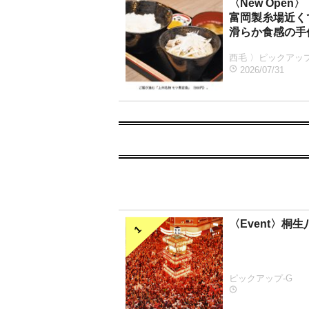
〈New Open〉
富岡製糸場近く
滑らか食感の手
西毛 〉ピックアップ
2026/07/31
〈Event〉桐
ピックアップ-G