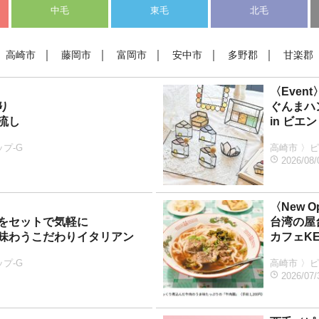
中毛
東毛
北毛
｜
｜
｜
｜
｜
高崎市
藤岡市
富岡市
安中市
多野郡
甘楽郡
〈Event
り
ぐんまハ
流し
in ビエ
プ-G
高崎市 〉ピ
2026/08/
〈New O
をセットで気軽に
台湾の屋
味わうこだわりイタリアン
カフェK
プ-G
高崎市 〉ピ
2026/07/