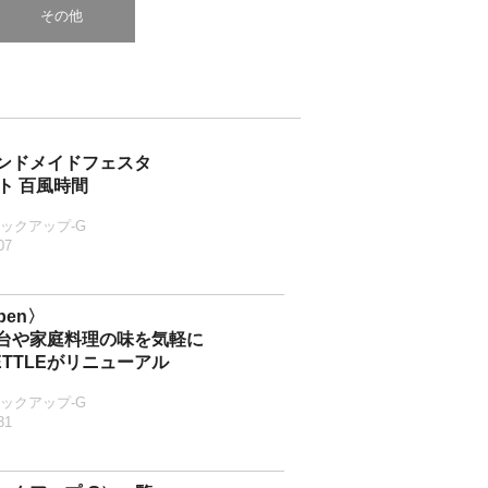
その他
〉
ンドメイドフェスタ
ント 百風時間
ックアップ-G
07
pen〉
台や家庭料理の味を気軽に
ETTLEがリニューアル
ックアップ-G
31