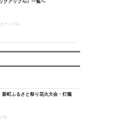
ックアップ-G）一覧へ
クアップ-G
nt〉新町ふるさと祭り花火大会・灯籠
プ-G