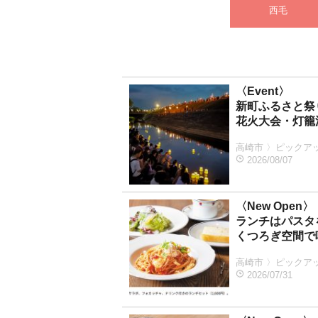
西毛
〈Event〉
新町ふるさと祭
花火大会・灯籠
高崎市 〉ピックアッ
2026/08/07
〈New Open〉
ランチはパスタ
くつろぎ空間で
高崎市 〉ピックアッ
2026/07/31