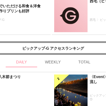
西毛（ピ
でいただける和食＆洋食
作りプリンも好評
-G
西毛 〉ピッ
ピックアップ-G アクセスランキング
DAILY
WEEKLY
TOTAL
生八木節まつり
〈Eve
流し
ピックアッ