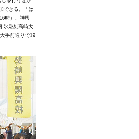
出しを行うほか
加できる。「は
16時）、神輿
回 氷彫刻高崎大
（大手前通りで19