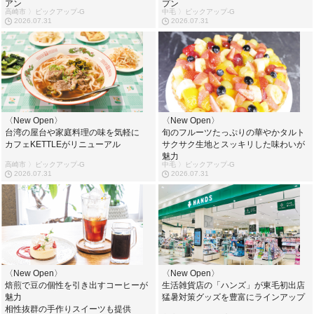
アン
プン
高崎市 〉ピックアップ-G
中毛 〉ピックアップ-G
2026.07.31
2026.07.31
〈New Open〉
〈New Open〉
台湾の屋台や家庭料理の味を気軽に
旬のフルーツたっぷりの華やかタルト
カフェKETTLEがリニューアル
サクサク生地とスッキリした味わいが
魅力
高崎市 〉ピックアップ-G
中毛 〉ピックアップ-G
2026.07.31
2026.07.31
〈New Open〉
〈New Open〉
焙煎で豆の個性を引き出すコーヒーが
生活雑貨店の「ハンズ」が東毛初出店
魅力
猛暑対策グッズを豊富にラインアップ
相性抜群の手作りスイーツも提供