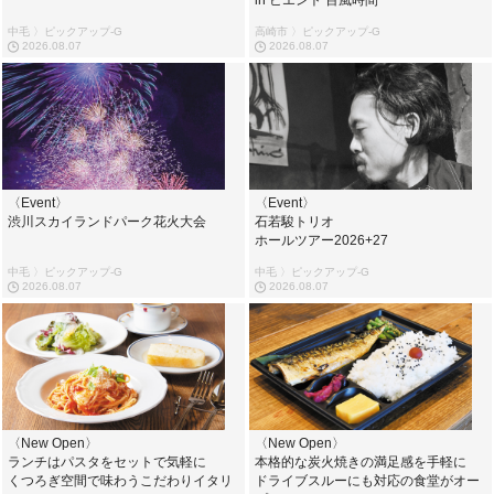
in ビエント 百風時間
中毛 〉ピックアップ-G
高崎市 〉ピックアップ-G
2026.08.07
2026.08.07
〈Event〉
〈Event〉
渋川スカイランドパーク花火大会
石若駿トリオ
ホールツアー2026+27
中毛 〉ピックアップ-G
中毛 〉ピックアップ-G
2026.08.07
2026.08.07
〈New Open〉
〈New Open〉
ランチはパスタをセットで気軽に
本格的な炭火焼きの満足感を手軽に
くつろぎ空間で味わうこだわりイタリ
ドライブスルーにも対応の食堂がオー