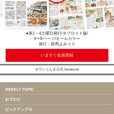
●第1～4土曜日発行/タブロイド版/
4〜8ページ/オールカラー
発行：群馬よみうり
いますぐ会員登録
タウンぐんま公式 facebook
WEEKLY TOPIC
おでかけ
ピックアップ-G