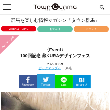
toggle
navigation
群馬を楽しむ情報マガジン「タウン群馬」
WEEKLY TOPIC
おでかけ
Ｇポン！
ピックアップ-G
〈Event〉
100回記念 蔵KURAデザインフェス
2025.08.29
ピックアップ-G
東毛