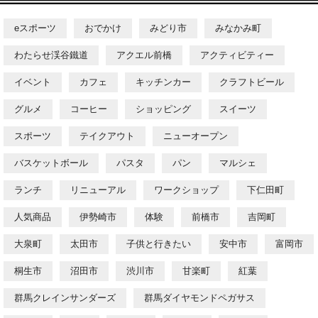
eスポーツ
おでかけ
みどり市
みなかみ町
わたらせ渓谷鐵道
アクエル前橋
アクティビティー
イベント
カフェ
キッチンカー
クラフトビール
グルメ
コーヒー
ショッピング
スイーツ
スポーツ
テイクアウト
ニューオープン
バスケットボール
パスタ
パン
マルシェ
ランチ
リニューアル
ワークショップ
下仁田町
人気商品
伊勢崎市
体験
前橋市
吉岡町
大泉町
太田市
子供と行きたい
安中市
富岡市
桐生市
沼田市
渋川市
甘楽町
紅葉
群馬クレインサンダーズ
群馬ダイヤモンドペガサス