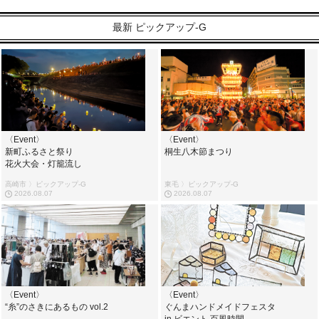
最新 ピックアップ-G
〈Event〉
〈Event〉
新町ふるさと祭り
桐生八木節まつり
花火大会・灯籠流し
高崎市 〉ピックアップ-G
東毛 〉ピックアップ-G
2026.08.07
2026.08.07
〈Event〉
〈Event〉
“糸”のさきにあるもの vol.2
ぐんまハンドメイドフェスタ