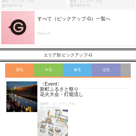
東毛 〉ピックアップ-G
東毛 〉ピックアップ-G
2026.07.31
2026.07.31
すべて（ピックアップ-G）一覧へ
Pickup-G
エリア別 ピックアップ-G
西毛
中毛
東毛
北毛
そ
〈Event〉
こ
新町ふるさと祭り
花火大会・灯籠流し
高崎市 〉ピックアップ-G
2026/08/07