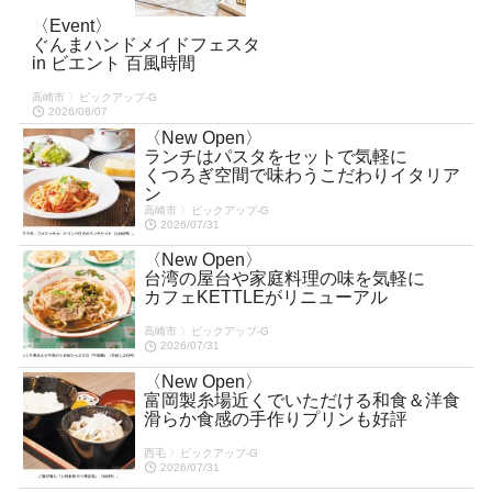
〈Event〉
ぐんまハンドメイドフェスタ
in ビエント 百風時間
高崎市 〉ピックアップ-G
2026/08/07
〈New Open〉
ランチはパスタをセットで気軽に
くつろぎ空間で味わうこだわりイタリア
ン
高崎市 〉ピックアップ-G
2026/07/31
〈New Open〉
台湾の屋台や家庭料理の味を気軽に
カフェKETTLEがリニューアル
高崎市 〉ピックアップ-G
2026/07/31
〈New Open〉
富岡製糸場近くでいただける和食＆洋食
滑らか食感の手作りプリンも好評
西毛 〉ピックアップ-G
2026/07/31