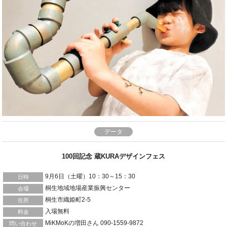
データ
100回記念 蔵KURAデザインフェス
9月6日（土曜）10：30～15：30
日時
桐生地域地場産業振興センター
会場
桐生市織姫町2-5
住所
入場無料
料金
MiKMoKの増田さん 090-1559-9872
問い合わせ