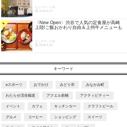
ピックアップ-G
2019.6.27
〈New Open〉渋谷で人気の定食屋が高崎
上陸!ご飯おかわり自由＆上州牛メニューも
ピックアップ-G
2026.5.29
キーワード
eスポーツ
おでかけ
みどり市
みなかみ町
わたらせ渓谷鐵道
アクエル前橋
アクティビティー
イベント
カフェ
キッチンカー
クラフトビール
グルメ
コーヒー
ショッピング
スイーツ