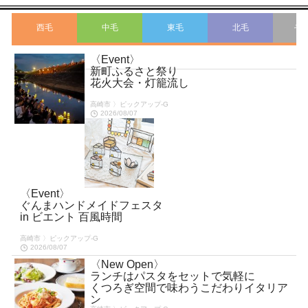
西毛
中毛
東毛
北毛
そ
〈Event〉
こ
新町ふるさと祭り
花火大会・灯籠流し
高崎市 〉ピックアップ-G
2026/08/07
〈Event〉
ぐんまハンドメイドフェスタ
in ビエント 百風時間
高崎市 〉ピックアップ-G
2026/08/07
〈New Open〉
ランチはパスタをセットで気軽に
くつろぎ空間で味わうこだわりイタリア
ン