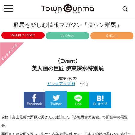
toggle
navigation
群馬を楽しむ情報マガジン「タウン群馬」
WEEKLY TOPIC
おでかけ
Ｇポン！
ピックアップ-G
〈Event〉
美人画の巨匠 伊東深水特別展
2026.05.22
ピックアップ-G
中毛
前橋市富士見町の栗原定男さんが建設した「赤城思古美術館」で開催中の展覧
会。
栗原さんが全国を巡って集めた古美術品の中から、日本画独特の柔らかな表現に