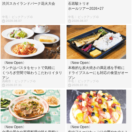
渋川スカイランドパーク花火大会
石若駿トリオ
ホールツアー2026+27
中毛 〉ピックアップ-G
中毛 〉ピックアップ-G
2026.08.07
2026.08.07
〈New Open〉
〈New Open〉
ランチはパスタをセットで気軽に
本格的な炭火焼きの満足感を手軽に
くつろぎ空間で味わうこだわりイタリ
ドライブスルーにも対応の食堂がオー
アン
プン
高崎市 〉ピックアップ-G
中毛 〉ピックアップ-G
2026.07.31
2026.07.31
〈New Open〉
〈New Open〉
台湾の屋台や家庭料理の味を気軽に
旬のフルーツたっぷりの華やかタルト