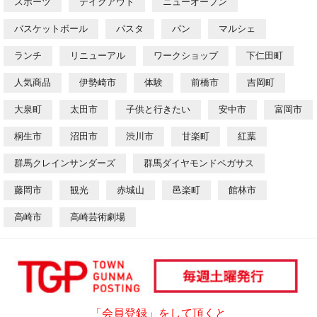
スポーツ
テイクアウト
ニューオープン
バスケットボール
パスタ
パン
マルシェ
ランチ
リニューアル
ワークショップ
下仁田町
人気商品
伊勢崎市
体験
前橋市
吉岡町
大泉町
太田市
子供と行きたい
安中市
富岡市
桐生市
沼田市
渋川市
甘楽町
紅葉
群馬クレインサンダーズ
群馬ダイヤモンドペガサス
藤岡市
観光
赤城山
邑楽町
館林市
高崎市
高崎芸術劇場
「会員登録」をして頂くと