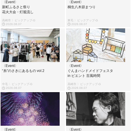
〈Event〉
〈Event〉
新町ふるさと祭り
桐生八木節まつり
花火大会・灯籠流し
高崎市 〉ピックアップ-G
東毛 〉ピックアップ-G
2026.08.07
2026.08.07
〈Event〉
〈Event〉
“糸”のさきにあるもの vol.2
ぐんまハンドメイドフェスタ
in ビエント 百風時間
中毛 〉ピックアップ-G
高崎市 〉ピックアップ-G
2026.08.07
2026.08.07
〈Event〉
〈Event〉