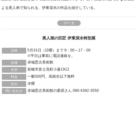
よる美人画で知られる、伊東深水の作品を紹介している。
データ
美人画の巨匠 伊東深水特別展
5月31日（日曜）まで 9：00～17：00
日時
※平日は事前に電話連絡を。
赤城思古美術館
会場
前橋市富士見町小暮1912
住所
一般500円、高校生以下無料
料金
水曜
休み
赤城思古美術館の栗原さん 090-4392-3550
問い合わせ