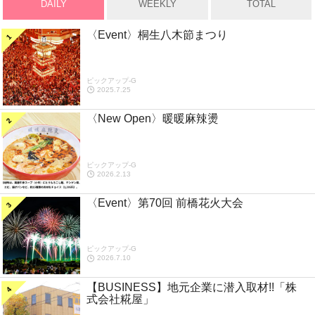
DAILY
WEEKLY
TOTAL
〈Event〉桐生八木節まつり
ピックアップ-G
2025.7.25
〈New Open〉暖暖麻辣燙
ピックアップ-G
2026.2.13
〈Event〉第70回 前橋花火大会
ピックアップ-G
2026.7.10
【BUSINESS】地元企業に潜入取材!!「株
式会社糀屋」