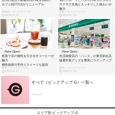
カフェKETTLEがリニューアル
サクサク生地とスッキリした味わいが
魅力
高崎市 〉ピックアップ-G
中毛 〉ピックアップ-G
2026.07.31
2026.07.31
〈New Open〉
〈New Open〉
焙煎で豆の個性を引き出すコーヒーが
生活雑貨店の「ハンズ」が東毛初出店
魅力
猛暑対策グッズを豊富にラインアップ
相性抜群の手作りスイーツも提供
東毛 〉ピックアップ-G
東毛 〉ピックアップ-G
2026.07.31
2026.07.31
すべて（ピックアップ-G）一覧へ
Pickup-G
エリア別 ピックアップ-G