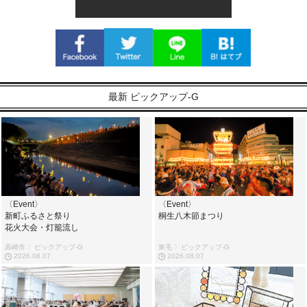
最新 ピックアップ-G
〈Event〉
〈Event〉
新町ふるさと祭り
桐生八木節まつり
花火大会・灯籠流し
高崎市 〉ピックアップ-G
東毛 〉ピックアップ-G
2026.08.07
2026.08.07