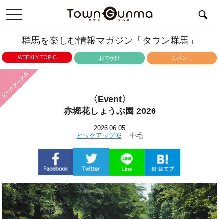
toggle
navigation
群馬を楽しむ情報マガジン「タウン群馬」
WEEKLY TOPIC
おでかけ
Ｇポン！
ピックアップ-G
〈Event〉
赤堀花しょうぶ園 2026
2026.06.05
ピックアップ-G
中毛