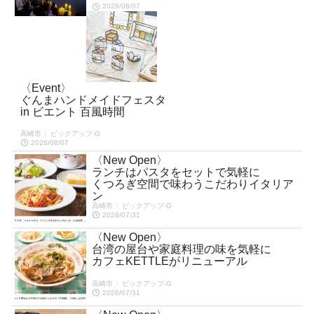
2026/08/07
〈Event〉
ぐんまハンドメイドフェスタ
in ビエント 百風時間
高崎市 〉ピックアップ-G
2026/08/07
〈New Open〉
ランチはパスタをセットで気軽に
くつろぎ空間で味わうこだわりイタリア
ン
高崎市 〉ピックアップ-G
2026/07/31
〈New Open〉
台湾の屋台や家庭料理の味を気軽に
カフェKETTLEがリニューアル
高崎市 〉ピックアップ-G
2026/07/31