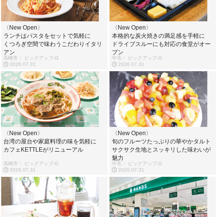
〈New Open〉
〈New Open〉
ランチはパスタをセットで気軽に
本格的な炭火焼きの満足感を手軽に
くつろぎ空間で味わうこだわりイタリ
ドライブスルーにも対応の食堂がオー
アン
プン
高崎市 〉ピックアップ-G
中毛 〉ピックアップ-G
2026.07.31
2026.07.31
〈New Open〉
〈New Open〉
台湾の屋台や家庭料理の味を気軽に
旬のフルーツたっぷりの華やかタルト
カフェKETTLEがリニューアル
サクサク生地とスッキリした味わいが
魅力
高崎市 〉ピックアップ-G
中毛 〉ピックアップ-G
2026.07.31
2026.07.31