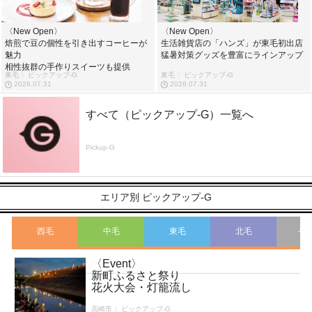
〈New Open〉
〈New Open〉
焙煎で豆の個性を引き出すコーヒーが
生活雑貨店の「ハンズ」が東毛初出店
魅力
猛暑対策グッズを豊富にラインアップ
相性抜群の手作りスイーツも提供
東毛 〉ピックアップ-G
東毛 〉ピックアップ-G
2026.07.31
2026.07.31
すべて（ピックアップ-G）一覧へ
Pickup-G
エリア別 ピックアップ-G
西毛
中毛
東毛
北毛
そ
〈Event〉
こ
新町ふるさと祭り
花火大会・灯籠流し
高崎市 〉ピックアップ-G