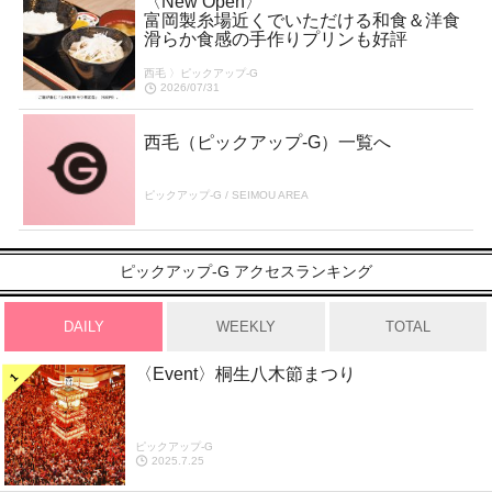
〈New Open〉
富岡製糸場近くでいただける和食＆洋食
滑らか食感の手作りプリンも好評
西毛 〉ピックアップ-G
2026/07/31
西毛（ピックアップ-G）一覧へ
ピックアップ-G / SEIMOU AREA
ピックアップ-G アクセスランキング
DAILY
WEEKLY
TOTAL
〈Event〉桐生八木節まつり
ピックアップ-G
2025.7.25