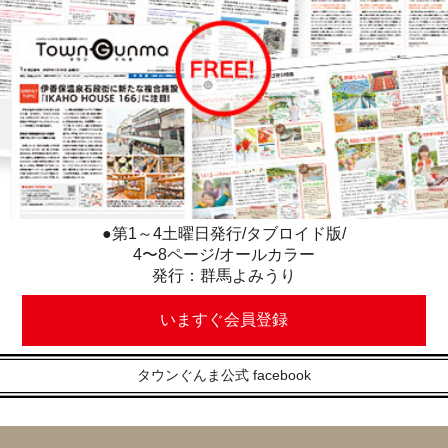
●第1～4土曜日発行/タブロイド版/
4〜8ページ/オールカラー
発行：群馬よみうり
いますぐ会員登録
タウンぐんま公式 facebook