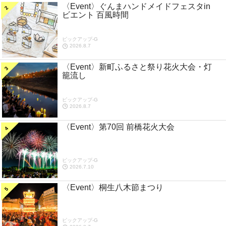
〈Event〉ぐんまハンドメイドフェスタin
ビエント 百風時間
ピックアップ-G
2026.8.7
〈Event〉新町ふるさと祭り花火大会・灯
籠流し
ピックアップ-G
2026.8.7
〈Event〉第70回 前橋花火大会
ピックアップ-G
2026.7.10
〈Event〉桐生八木節まつり
ピックアップ-G