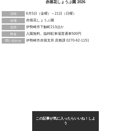
赤堀花しょうぶ園 2026
6月5日（金曜）～21日（日曜）
日時
赤堀花しょうぶ園
会場
伊勢崎市下触町213ほか
住所
入園無料。臨時駐車場普通車500円
料金
伊勢崎市赤堀支所 庶務課 0270-62-1151
問い合わせ
この記事が気に入ったらいいね！しよ
う