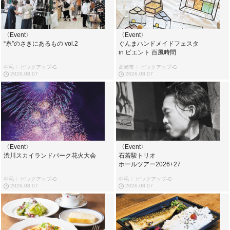
〈Event〉
〈Event〉
“糸”のさきにあるもの vol.2
ぐんまハンドメイドフェスタ
in ビエント 百風時間
中毛 〉ピックアップ-G
高崎市 〉ピックアップ-G
2026.08.07
2026.08.07
〈Event〉
〈Event〉
渋川スカイランドパーク花火大会
石若駿トリオ
ホールツアー2026+27
中毛 〉ピックアップ-G
中毛 〉ピックアップ-G
2026.08.07
2026.08.07