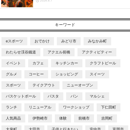
2026.8.7
キーワード
eスポーツ
おでかけ
みどり市
みなかみ町
わたらせ渓谷鐵道
アクエル前橋
アクティビティー
イベント
カフェ
キッチンカー
クラフトビール
グルメ
コーヒー
ショッピング
スイーツ
スポーツ
テイクアウト
ニューオープン
バスケットボール
パスタ
パン
マルシェ
ランチ
リニューアル
ワークショップ
下仁田町
人気商品
伊勢崎市
体験
前橋市
吉岡町
大泉町
太田市
子供と行きたい
安中市
富岡市