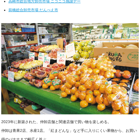
高崎市総合地方卸売市場 ニコニコ感謝デー
前橋総合卸売市場 だんべえ市
2023年に新築された、仲卸店舗と関連店舗で買い物を楽しめる。
仲卸は青果2店、水産1店。「紅まどんな」など手に入りにくい果物から、お買い
得のバナナまで幅広く並ぶ。