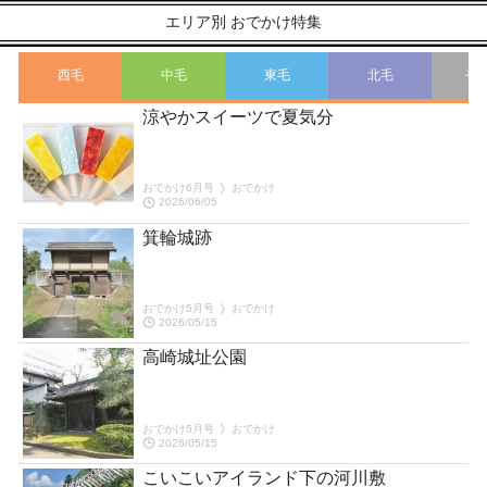
エリア別 おでかけ特集
西毛
中毛
東毛
北毛
そ
涼やかスイーツで夏気分
おでかけ6月号
おでかけ
2026/06/05
箕輪城跡
おでかけ5月号
おでかけ
2026/05/15
高崎城址公園
おでかけ5月号
おでかけ
2026/05/15
園
こいこいアイランド下の河川敷