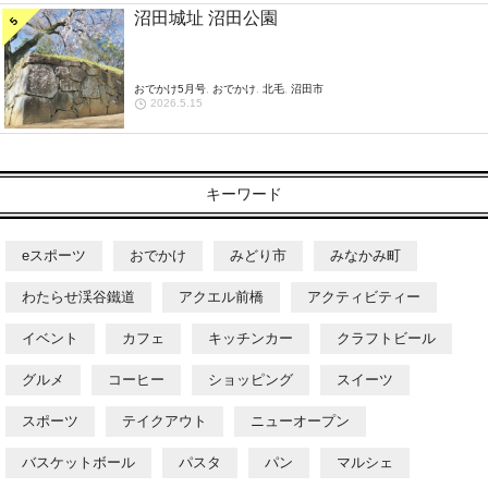
沼田城址 沼田公園
おでかけ5月号
,
おでかけ
,
北毛
,
沼田市
2026.5.15
キーワード
eスポーツ
おでかけ
みどり市
みなかみ町
わたらせ渓谷鐵道
アクエル前橋
アクティビティー
イベント
カフェ
キッチンカー
クラフトビール
グルメ
コーヒー
ショッピング
スイーツ
スポーツ
テイクアウト
ニューオープン
バスケットボール
パスタ
パン
マルシェ