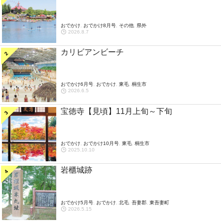
おでかけ
,
おでかけ8月号
,
その他
,
県外
2026.8.7
カリビアンビーチ
おでかけ6月号
,
おでかけ
,
東毛
,
桐生市
2026.6.5
宝徳寺【見頃】11月上旬～下旬
おでかけ
,
おでかけ10月号
,
東毛
,
桐生市
2025.10.10
岩櫃城跡
おでかけ5月号
,
おでかけ
,
北毛
,
吾妻郡
,
東吾妻町
2026.5.15