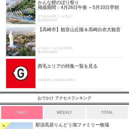
かんな鯉のぼり祭り
掲揚期間：4月26日午後 ～5月10日早朝
おでかけ4月号
おでかけ
2026/04/17
ー
【高崎市】観音山丘陵＆高崎白衣大観音
おでかけ
おでかけ3月号
2026/03/20
西毛エリアの特集一覧を見る
ODEKAKE / SEIMOU AREA
おでかけ アクセスランキング
DAILY
WEEKLY
TOTAL
那須高原りんどう湖ファミリー牧場