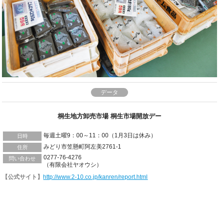
データ
桐生地方卸売市場 桐生市場開放デー
毎週土曜9：00～11：00（1月3日は休み）
日時
みどり市笠懸町阿左美2761-1
住所
0277-76-4276
問い合わせ
（有限会社ヤオウシ）
【公式サイト】
http://www.2-10.co.jp/kanren/report.html