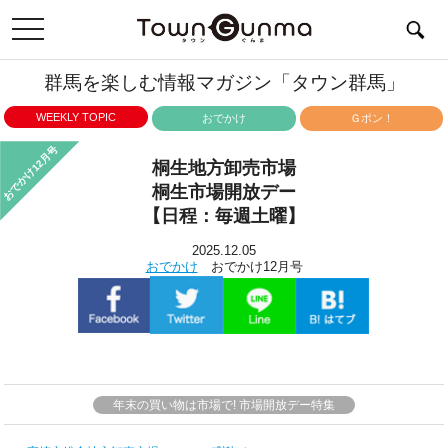
toggle
navigation
群馬を楽しむ情報マガジン「タウン群馬」
WEEKLY TOPIC
おでかけ
Ｇポン！
おでかけ12月号
桐生地方卸売市場
桐生市場開放デー
【日程：毎週土曜】
2025.12.05
おでかけ
おでかけ12月号
年末の買い物は市場で! 市場開放デー特集