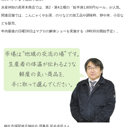
水産仲卸の髙草木商店では、第2・第4土曜の「鮭半身1,800円セール」が人気。
関連店舗では、こんにゃくやお茶、のりなどの加工品や調味料、卵や米、小豆な
どを販売。
年内最後の日曜28日はマグロの解体ショーを実施する（8時30分開始予定）。
桐生市場関連店舗組合 理事長 延命卓司さん